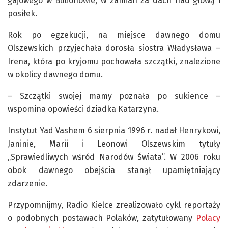
gajowego w Bulionowie, w zamian za dach nad głową i
posiłek.
Rok po egzekucji, na miejsce dawnego domu
Olszewskich przyjechała dorosła siostra Władysława –
Irena, która po kryjomu pochowała szczątki, znalezione
w okolicy dawnego domu.
– Szczątki swojej mamy poznała po sukience –
wspomina opowieści dziadka Katarzyna.
Instytut Yad Vashem 6 sierpnia 1996 r. nadał Henrykowi,
Janinie, Marii i Leonowi Olszewskim tytuły
„Sprawiedliwych wśród Narodów Świata”. W 2006 roku
obok dawnego obejścia stanął upamiętniający
zdarzenie.
Przypomnijmy, Radio Kielce zrealizowało cykl reportaży
o podobnych postawach Polaków, zatytułowany
Polacy