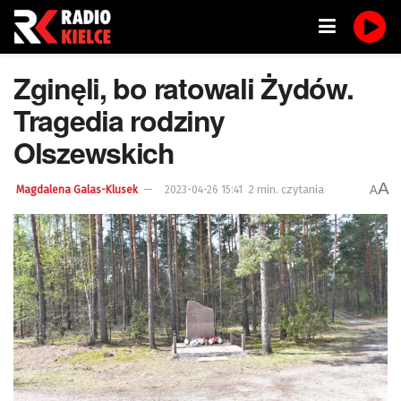
Zginęli, bo ratowali Żydów.
Tragedia rodziny
Olszewskich
A
2 min. czytania
A
Magdalena Galas-Klusek
2023-04-26 15:41