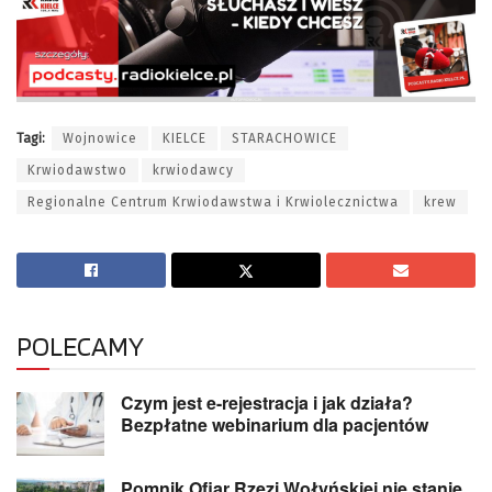
Tagi:
Wojnowice
KIELCE
STARACHOWICE
Krwiodawstwo
krwiodawcy
Regionalne Centrum Krwiodawstwa i Krwiolecznictwa
krew
POLECAMY
Czym jest e-rejestracja i jak działa?
Bezpłatne webinarium dla pacjentów
Pomnik Ofiar Rzezi Wołyńskiej nie stanie