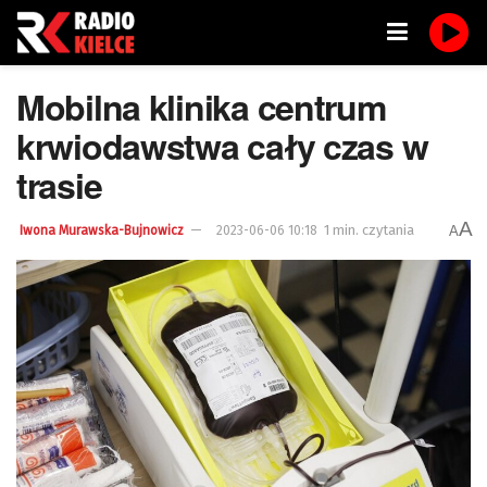
Mobilna klinika centrum
krwiodawstwa cały czas w
trasie
A
1 min. czytania
A
Iwona Murawska-Bujnowicz
2023-06-06 10:18