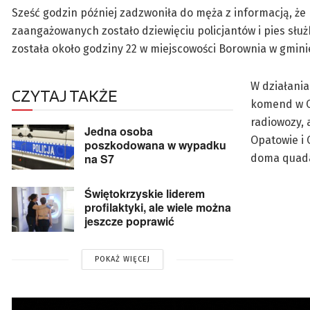
Sześć godzin później zadzwoniła do męża z informacją, że 
zaangażowanych zostało dziewięciu policjantów i pies słu
została około godziny 22 w miejscowości Borownia w gmin
W działania
CZYTAJ TAKŻE
komend w Op
radiowozy, 
Jedna osoba
Opatowie i 
poszkodowana w wypadku
na S7
doma quad
Świętokrzyskie liderem
profilaktyki, ale wiele można
jeszcze poprawić
POKAŻ WIĘCEJ