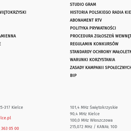
STUDIO GRAM
WIĘTOKRZYSKI
HISTORIA POLSKIEGO RADIA KIE
ABONAMENT RTV
POLITYKA PRYWATNOŚCI
AMIENNA
PROCEDURA ZGŁOSZEŃ WEWNĘ
E
REGULAMIN KONKURSÓW
STANDARDY OCHRONY MAŁOLET
WARUNKI KORZYSTANIA
ZASADY KAMPANII SPOŁECZNYC
BIP
25-317 Kielce
101,4 MHz Świętokrzyskie
90,4 MHz Kielce
lce.pl
100,0 MHz Włoszczowa
215,072 MHz / KANAŁ 10D
1 363 05 00