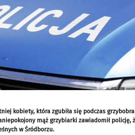
etniej kobiety, która zgubiła się podczas grzybobr
aniepokojony mąż grzybiarki zawiadomił policję, 
leśnych w Śródborzu.