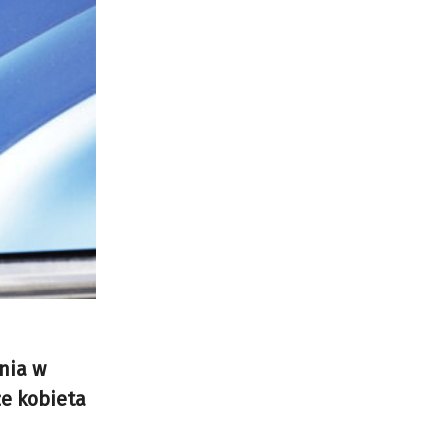
ania w
że kobieta