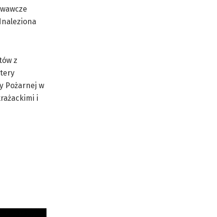
kiwawcze
dnaleziona
tów z
tery
y Pożarnej w
rażackimi i