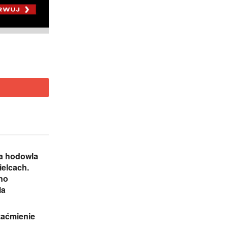
na hodowla
elcach.
no
la
zaćmienie