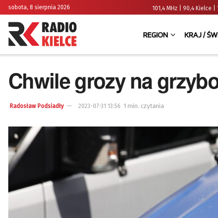
sobota, 8 sierpnia 2026
101,4 MHz | 90,4 Kielce
REGION
KRAJ / ŚW
Chwile grozy na grzyb
1 min. czytania
Radosław Podsiadły
2023-07-31 13:56