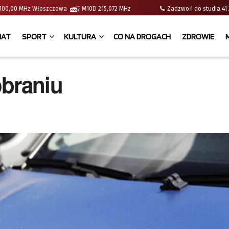
 | 100,00 MHz Włoszczowa
M10D 215,072 MHz
Zadzwoń do studia 
IAT
SPORT
KULTURA
CO NA DROGACH
ZDROWIE
obraniu