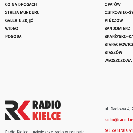
CO NA DROGACH
OPATÓW
STREFA MUNDURU
OSTROWIEC-Ś
GALERIE ZDJĘĆ
PIŃCZÓW
WIDEO
SANDOMIERZ
POGODA
SKARŻYSKO-K
STARACHOWIC
STASZÓW
WŁOSZCZOWA
ul. Radiowa 4, 
radio@radiokie
tel. centrala 4
Radio Kielce - największe radio w regionie