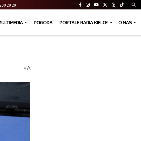
41 200 20 20
MULTIMEDIA
POGODA
PORTALE RADIA KIELCE
O NAS
A
A