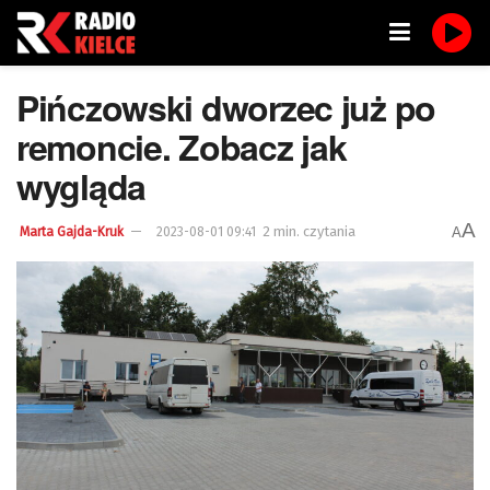
Pińczowski dworzec już po
remoncie. Zobacz jak
wygląda
A
2 min. czytania
A
Marta Gajda-Kruk
2023-08-01 09:41