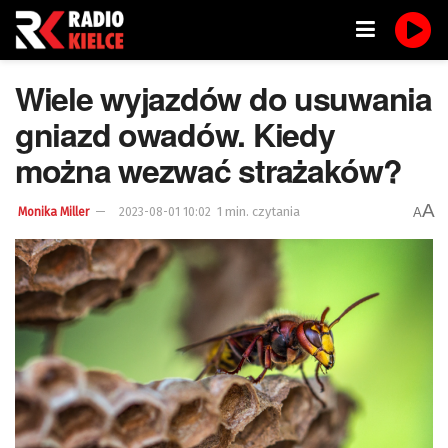
Wiele wyjazdów do usuwania
gniazd owadów. Kiedy
można wezwać strażaków?
A
1 min. czytania
A
Monika Miller
2023-08-01 10:02