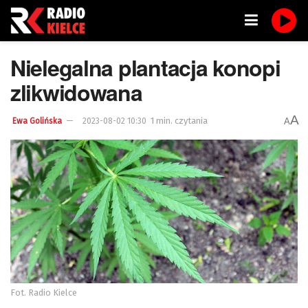
Nielegalna plantacja konopi
zlikwidowana
A
1 min. czytania
A
Ewa Golińska
2023-08-02 10:30
Fot. Radio Kielce