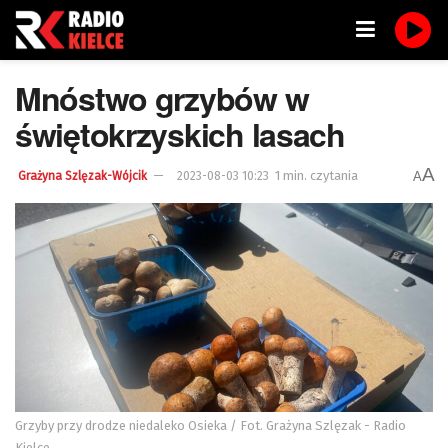
Mnóstwo grzybów w
świętokrzyskich lasach
A
1 min. czytania
A
Grażyna Szlęzak-Wójcik
2023-08-03 10:23
Grzyby przy drodze niedaleko Osieka / Fot. Grażyna Szlęzak - Radio
Kielce