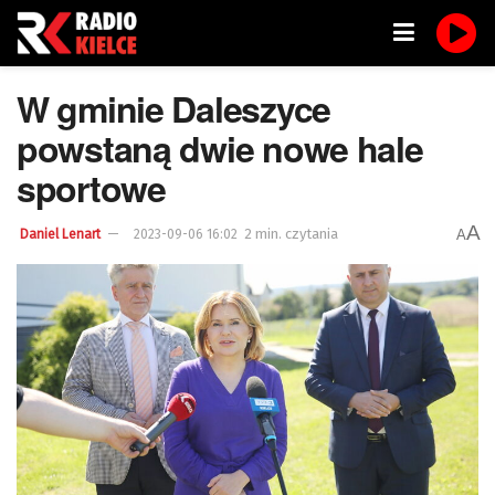
W gminie Daleszyce
powstaną dwie nowe hale
sportowe
A
2 min. czytania
A
Daniel Lenart
2023-09-06 16:02