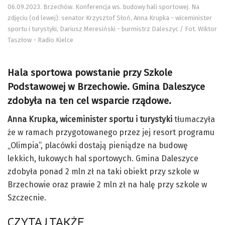
06.09.2023. Brzechów. Konferencja ws. budowy hali sportowej. Na
zdjęciu (od lewej): senator Krzysztof Słoń, Anna Krupka - wiceminister
sportu i turystyki, Dariusz Meresiński - burmistrz Daleszyc / Fot. Wiktor
Taszłow - Radio Kielce
Hala sportowa powstanie przy Szkole
Podstawowej w Brzechowie. Gmina Daleszyce
zdobyła na ten cel wsparcie rządowe.
Anna Krupka, wiceminister sportu i turystyki
tłumaczyła
że w ramach przygotowanego przez jej resort programu
„Olimpia”, placówki dostają pieniądze na budowę
lekkich, łukowych hal sportowych. Gmina Daleszyce
zdobyła ponad 2 mln zł na taki obiekt przy szkole w
Brzechowie oraz prawie 2 mln zł na halę przy szkole w
Szczecnie.
CZYTAJ TAKŻE