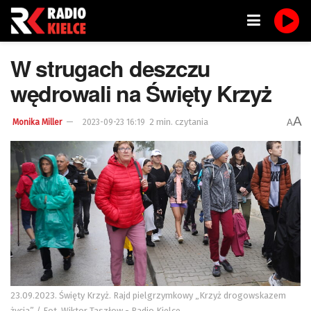
W strugach deszczu
wędrowali na Święty Krzyż
A
2 min. czytania
A
Monika Miller
2023-09-23 16:19
23.09.2023. Święty Krzyż. Rajd pielgrzymkowy „Krzyż drogowskazem
życia” / Fot. Wiktor Taszłow - Radio Kielce