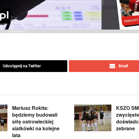
Udostępnij na Twitter
Email
Mariusz Rokita:
KSZO SM
będziemy budowali
zwycięstw
siłę ostrowieckiej
doświadc
siatkówki na kolejne
zebrane
lata