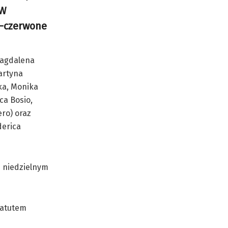
 W
o-czerwone
Magdalena
Martyna
ka, Monika
ca Bosio,
ero) oraz
derica
m niedzielnym
 atutem