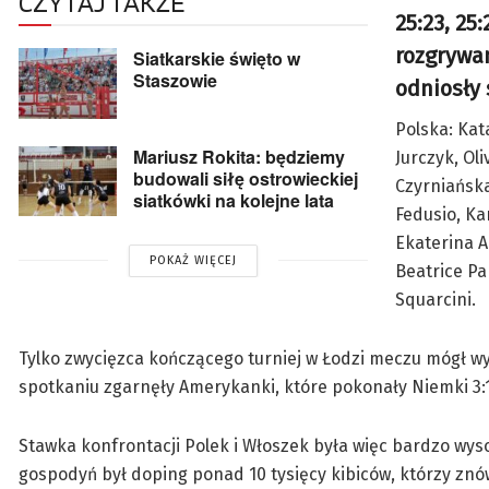
CZYTAJ TAKŻE
25:23, 25
rozgrywan
Siatkarskie święto w
Staszowie
odniosły 
Polska: Ka
Mariusz Rokita: będziemy
Jurczyk, Ol
budowali siłę ostrowieckiej
Czyrniańsk
siatkówki na kolejne lata
Fedusio, Ka
Ekaterina A
POKAŻ WIĘCEJ
Beatrice Par
Squarcini.
Tylko zwycięzca kończącego turniej w Łodzi meczu mógł w
spotkaniu zgarnęły Amerykanki, które pokonały Niemki 3:1
Stawka konfrontacji Polek i Włoszek była więc bardzo wys
gospodyń był doping ponad 10 tysięcy kibiców, którzy znów