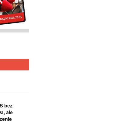
S bez
a, ale
zenie