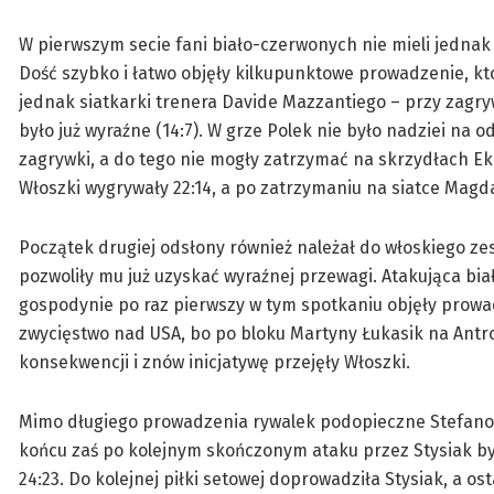
W pierwszym secie fani biało-czerwonych nie mieli jednak
Dość szybko i łatwo objęły kilkupunktowe prowadzenie, kt
jednak siatkarki trenera Davide Mazzantiego – przy zagry
było już wyraźne (14:7). W grze Polek nie było nadziei na 
zagrywki, a do tego nie mogły zatrzymać na skrzydłach Eka
Włoszki wygrywały 22:14, a po zatrzymaniu na siatce Magda
Początek drugiej odsłony również należał do włoskiego zes
pozwoliły mu już uzyskać wyraźnej przewagi. Atakująca bia
gospodynie po raz pierwszy w tym spotkaniu objęły prowadz
zwycięstwo nad USA, bo po bloku Martyny Łukasik na Antro
konsekwencji i znów inicjatywę przejęły Włoszki.
Mimo długiego prowadzenia rywalek podopieczne Stefano 
końcu zaś po kolejnym skończonym ataku przez Stysiak był
24:23. Do kolejnej piłki setowej doprowadziła Stysiak, a o