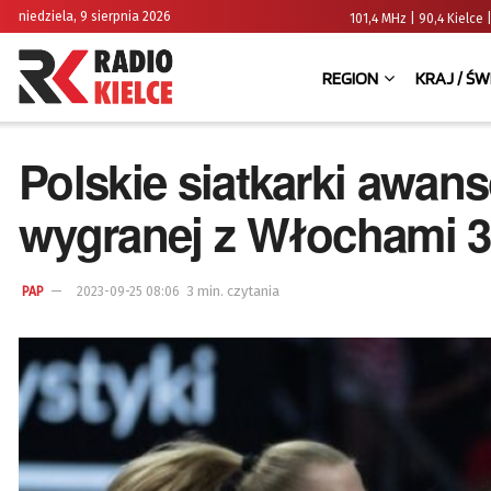
niedziela, 9 sierpnia 2026
101,4 MHz | 90,4 Kielc
REGION
KRAJ / ŚW
Polskie siatkarki awan
wygranej z Włochami 3
3 min. czytania
PAP
2023-09-25 08:06