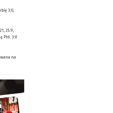
bię 3:0,
1, 25:9,
ą Płd. 3:0
kowana na