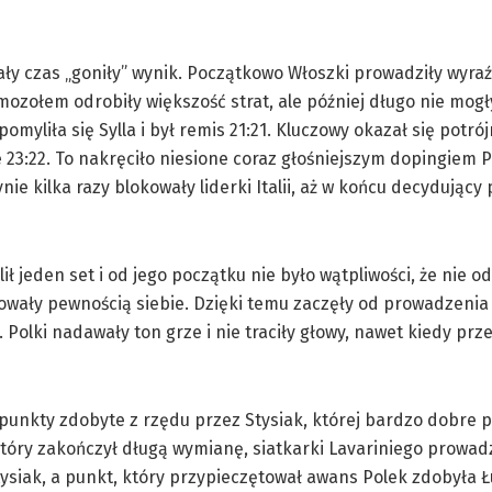
ały czas „goniły” wynik. Początkowo Włoszki prowadziły wyraźn
z mozołem odrobiły większość strat, ale później długo nie mog
omyliła się Sylla i był remis 21:21. Kluczowy okazał się potró
3:22. To nakręciło niesione coraz głośniejszym dopingiem Pol
ie kilka razy blokowały liderki Italii, aż w końcu decydujący
ł jeden set i od jego początku nie było wątpliwości, że nie 
wały pewnością siebie. Dzięki temu zaczęły od prowadzenia 
Polki nadawały ton grze i nie traciły głowy, nawet kiedy prz
unkty zdobyte z rzędu przez Stysiak, której bardzo dobre pi
, który zakończył długą wymianę, siatkarki Lavariniego prowad
ysiak, a punkt, który przypieczętował awans Polek zdobyła Ł