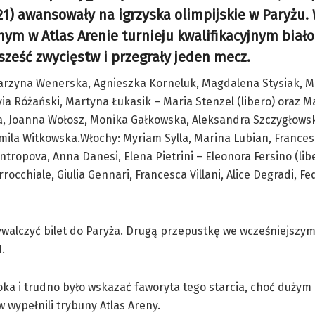
:21) awansowały na igrzyska olimpijskie w Paryżu.
ym w Atlas Arenie turnieju kwalifikacyjnym biał
sześć zwycięstw i przegrały jeden mecz.
tarzyna Wenerska, Agnieszka Korneluk, Magdalena Stysiak, 
ivia Różański, Martyna Łukasik – Maria Stenzel (libero) oraz 
a, Joanna Wołosz, Monika Gałkowska, Aleksandra Szczygłows
mila Witkowska.Włochy: Myriam Sylla, Marina Lubian, Frances
ntropova, Anna Danesi, Elena Pietrini – Eleonora Fersino (lib
rocchiale, Giulia Gennari, Francesca Villani, Alice Degradi, Fe
ywalczyć bilet do Paryża. Drugą przepustkę we wcześniejszy
.
oka i trudno było wskazać faworyta tego starcia, choć dużym
 wypełnili trybuny Atlas Areny.