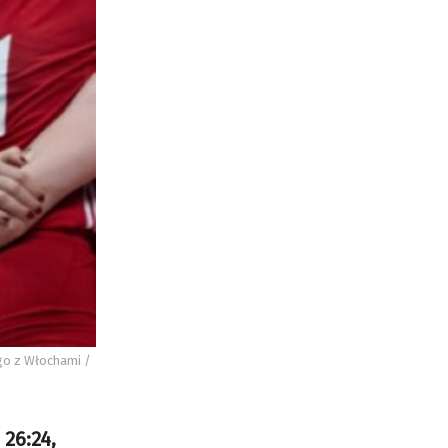
ego z Włochami /
 26:24,