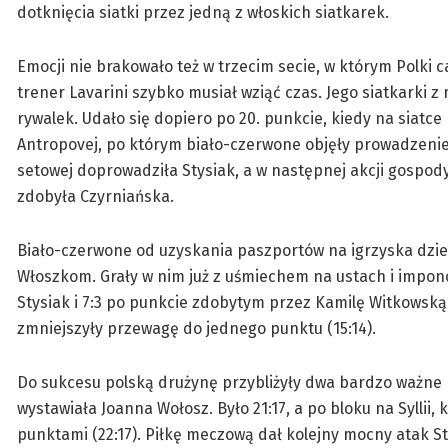
dotknięcia siatki przez jedną z włoskich siatkarek.
Emocji nie brakowało też w trzecim secie, w którym Polki c
trener Lavarini szybko musiał wziąć czas. Jego siatkarki 
rywalek. Udało się dopiero po 20. punkcie, kiedy na siatce p
Antropovej, po którym biało-czerwone objęły prowadzenie 2
setowej doprowadziła Stysiak, a w następnej akcji gospodyn
zdobyła Czyrniańska.
Biało-czerwone od uzyskania paszportów na igrzyska dzieli
Włoszkom. Grały w nim już z uśmiechem na ustach i impono
Stysiak i 7:3 po punkcie zdobytym przez Kamilę Witkowską. 
zmniejszyły przewagę do jednego punktu (15:14).
Do sukcesu polską drużynę przybliżyły dwa bardzo ważne p
wystawiała Joanna Wołosz. Było 21:17, a po bloku na Syllii
punktami (22:17). Piłkę meczową dał kolejny mocny atak St