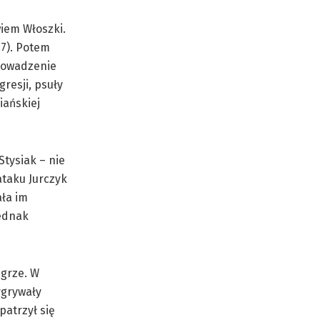
wiem Włoszki.
:7). Potem
prowadzenie
gresji, psuły
iańskiej
Stysiak – nie
ataku Jurczyk
ała im
jednak
grze. W
ygrywały
patrzył się