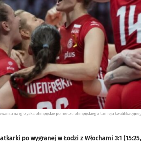
i awansu na igrzyska olimpijskie po meczu olimpijskiego turnieju kwalifikacyjn
iatkarki po wygranej w Łodzi z Włochami 3:1 (15:25,