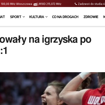
e | 100,00 MHz Włoszczowa
M10D 215,072 MHz
Zadzwoń do studia
IAT
SPORT
KULTURA
CO NA DROGACH
ZDROWIE
sowały na igrzyska po
:1