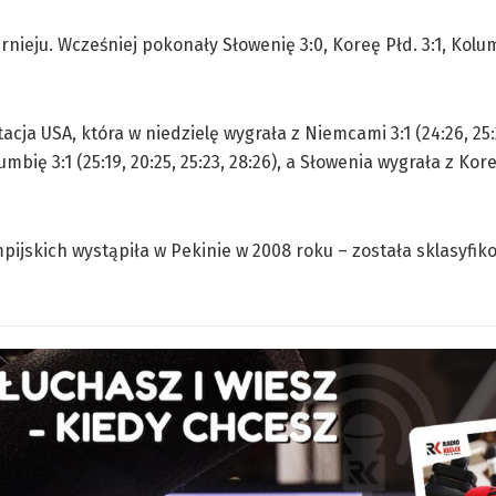
ieju. Wcześniej pokonały Słowenię 3:0, Koreę Płd. 3:1, Kolum
ja USA, która w niedzielę wygrała z Niemcami 3:1 (24:26, 25:2
ię 3:1 (25:19, 20:25, 25:23, 28:26), a Słowenia wygrała z Kore
mpijskich wystąpiła w Pekinie w 2008 roku – została sklasyfi