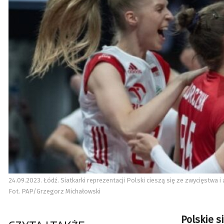
24.09.2023. Łódź. Siatkarki reprezentacji Polski cieszą się ze zwycięstwa 
Fot. PAP/Grzegorz Michałowski
Polskie s