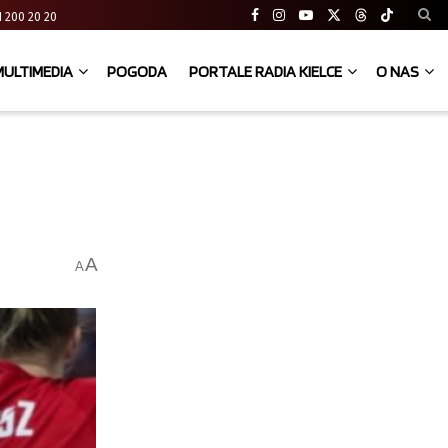
 41 200 20 20
MULTIMEDIA
POGODA
PORTALE RADIA KIELCE
O NAS
A
A