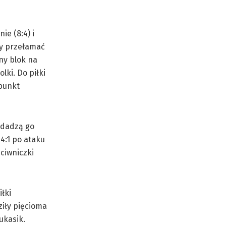
ie (8:4) i
ły przełamać
jny blok na
ki. Do piłki
 punkt
oddadzą go
4:1 po ataku
eciwniczki
łki
ziły pięcioma
ukasik.