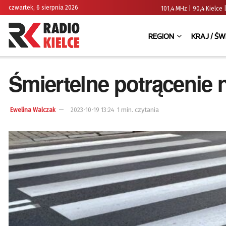
czwartek, 6 sierpnia 2026
101,4 MHz | 90,4 Kielc
REGION
KRAJ / ŚW
Śmiertelne potrącenie 
1 min. czytania
Ewelina Walczak
2023-10-19 13:24