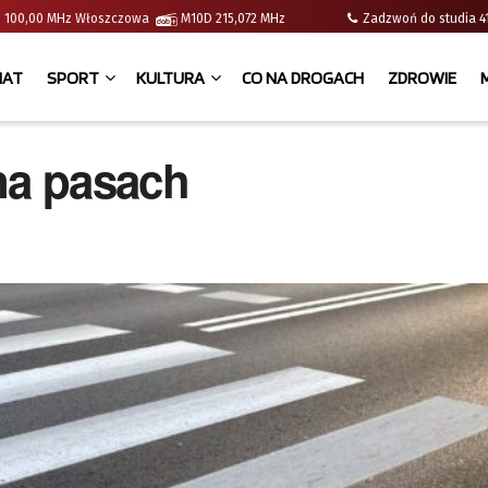
e | 100,00 MHz Włoszczowa
M10D 215,072 MHz
Zadzwoń do studia
IAT
SPORT
KULTURA
CO NA DROGACH
ZDROWIE
na pasach