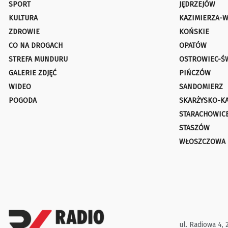
SPORT
JĘDRZEJÓW
KULTURA
KAZIMIERZA-W
ZDROWIE
KOŃSKIE
CO NA DROGACH
OPATÓW
STREFA MUNDURU
OSTROWIEC-Ś
GALERIE ZDJĘĆ
PIŃCZÓW
WIDEO
SANDOMIERZ
POGODA
SKARŻYSKO-K
STARACHOWIC
STASZÓW
WŁOSZCZOWA
ul. Radiowa 4, 