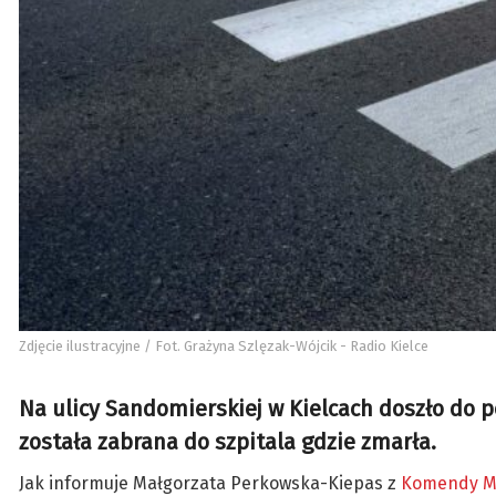
Zdjęcie ilustracyjne / Fot. Grażyna Szlęzak-Wójcik - Radio Kielce
Na ulicy Sandomierskiej w Kielcach doszło do 
została zabrana do szpitala gdzie zmarła.
Jak informuje Małgorzata Perkowska-Kiepas z
Komendy Mie