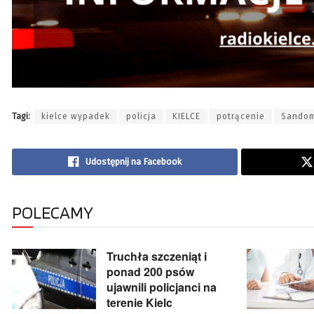
Tagi:
kielce wypadek
policja
KIELCE
potrącenie
Sandom
Udostępnij na Facebook
POLECAMY
Truchła szczeniąt i
ponad 200 psów
ujawnili policjanci na
terenie Kielc