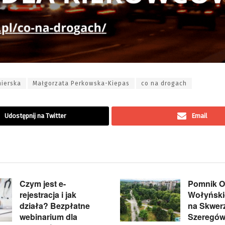
ierska
Małgorzata Perkowska-Kiepas
co na drogach
Udostępnij na Twitter
Email
Czym jest e-
Pomnik Of
rejestracja i jak
Wołyńskie
działa? Bezpłatne
na Skwer
webinarium dla
Szeregów