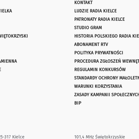
KONTAKT
IELKA
LUDZIE RADIA KIELCE
PATRONATY RADIA KIELCE
STUDIO GRAM
WIĘTOKRZYSKI
HISTORIA POLSKIEGO RADIA KIE
ABONAMENT RTV
POLITYKA PRYWATNOŚCI
AMIENNA
PROCEDURA ZGŁOSZEŃ WEWNĘ
E
REGULAMIN KONKURSÓW
STANDARDY OCHRONY MAŁOLET
WARUNKI KORZYSTANIA
ZASADY KAMPANII SPOŁECZNYC
BIP
25-317 Kielce
101,4 MHz Świętokrzyskie