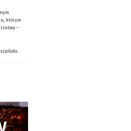
wanym
co, którym
trzeźwy –
szpitalu.