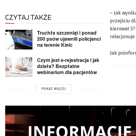
– Jak wynik
CZYTAJ TAKŻE
przejściu d
kierował 37
Truchła szczeniąt i ponad
relacjonuje 
200 psów ujawnili policjanci
na terenie Kielc
Jak poinfor
Czym jest e-rejestracja i jak
działa? Bezpłatne
webinarium dla pacjentów
POKAŻ WIĘCEJ