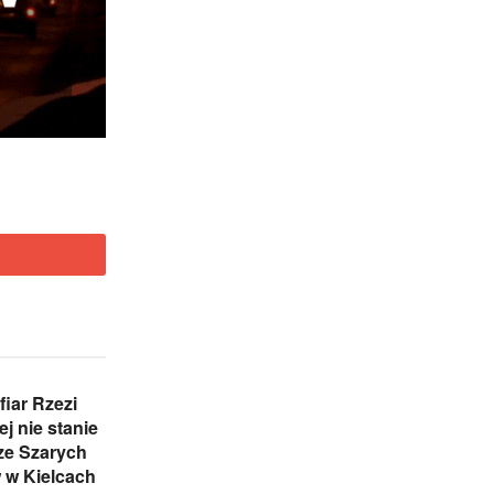
iar Rzezi
j nie stanie
ze Szarych
 w Kielcach