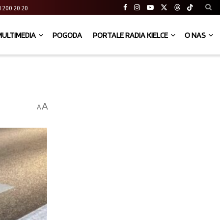
 41 200 20 20
MULTIMEDIA
POGODA
PORTALE RADIA KIELCE
O NAS
A
A