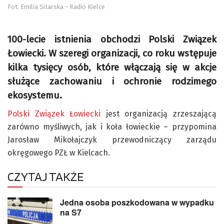
Fot. Emilia Sitarska - Radio Kielce
100-lecie istnienia obchodzi Polski Związek
Łowiecki. W szeregi organizacji, co roku wstępuje
kilka tysięcy osób, które włączają się w akcje
służące zachowaniu i ochronie rodzimego
ekosystemu.
Polski Związek Łowiecki
jest organizacją zrzeszającą
zarówno myśliwych, jak i koła łowieckie – przypomina
Jarosław Mikołajczyk przewodniczący zarządu
okręgowego PZŁ w Kielcach.
CZYTAJ TAKŻE
Jedna osoba poszkodowana w wypadku
na S7