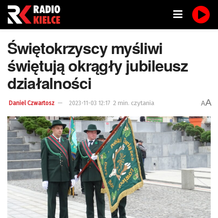
Świętokrzyscy myśliwi
świętują okrągły jubileusz
działalności
A
2 min. czytania
A
Daniel Czwartosz
2023-11-03 12:17