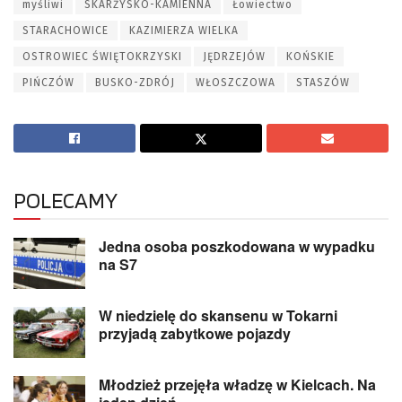
myśliwi
SKARŻYSKO-KAMIENNA
Łowiectwo
STARACHOWICE
KAZIMIERZA WIELKA
OSTROWIEC ŚWIĘTOKRZYSKI
JĘDRZEJÓW
KOŃSKIE
PIŃCZÓW
BUSKO-ZDRÓJ
WŁOSZCZOWA
STASZÓW
POLECAMY
Jedna osoba poszkodowana w wypadku
na S7
W niedzielę do skansenu w Tokarni
przyjadą zabytkowe pojazdy
Młodzież przejęła władzę w Kielcach. Na