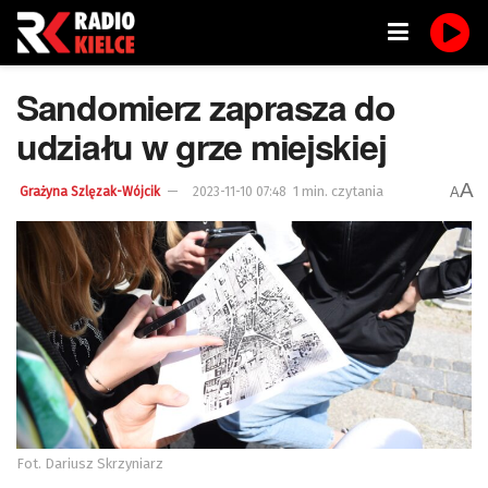
Sandomierz zaprasza do
udziału w grze miejskiej
A
1 min. czytania
A
Grażyna Szlęzak-Wójcik
2023-11-10 07:48
Fot. Dariusz Skrzyniarz