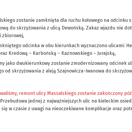
lskiego zostanie zamknięta dla ruchu kołowego na odcinku 
dową do skrzyżowania z ulicą Dewońską. Zakaz wjazdu nie do
 zbiorowej,
mkniętego odcinka w obu kierunkach wyznaczono ulicami: He
raz Kredową – Karbońską – Kaznowskiego – Jurajską,
ny jako dwukierunkowy zostanie zmodernizowany odcinek ul
o od skrzyżowania z aleją Szajnowicza-Iwanowa do skrzyżowa
waliśmy, remont ulicy Massalskiego zostanie zakończony późn
Przebudowa jednej z najważniejszych ulic na kieleckim osied
 się w czasie z uwagi na nieoczekiwane komplikacje oraz pot