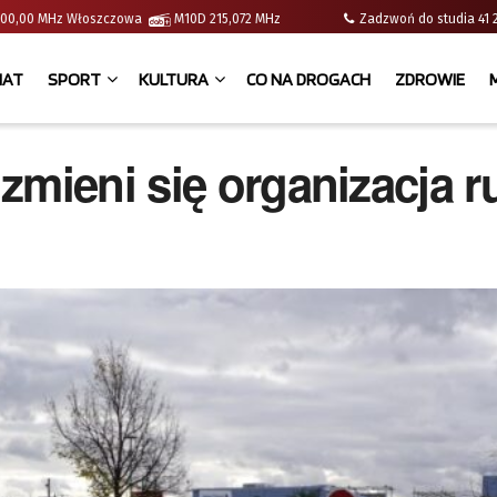
 | 100,00 MHz Włoszczowa
M10D 215,072 MHz
Zadzwoń do studia 
IAT
SPORT
KULTURA
CO NA DROGACH
ZDROWIE
zmieni się organizacja 