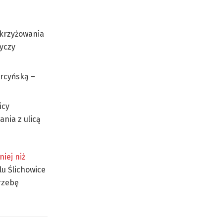
skrzyżowania
tyczy
rcyńską –
icy
nia z ulicą
iej niż
lu Ślichowice
rzebę