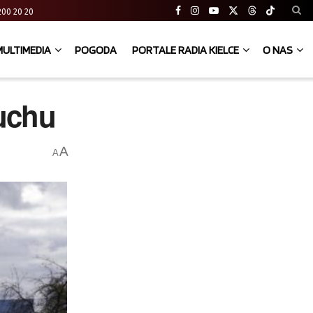
41 200 20 20
MULTIMEDIA
POGODA
PORTALE RADIA KIELCE
O NAS
ruchu
A
A