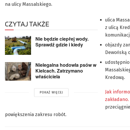
na ulicy Massalskiego.
ulica Massa
CZYTAJ TAKŻE
z ulicą Kre
komunikacji
Nie będzie ciepłej wody.
Sprawdź gdzie i kiedy
objazdy za
Dewońską o
udostępnio
Nielegalna hodowla psów w
Massalskieg
Kielcach. Zatrzymano
właściciela
Kredową.
Jak informo
POKAŻ WIĘCEJ
zakładano.
przeciągnie
powiększenia zakresu robót.