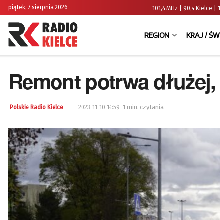
piątek, 7 sierpnia 2026
101,4 MHz | 90,4 Kielce
REGION
KRAJ / ŚW
Remont potrwa dłużej, 
1 min. czytania
Polskie Radio Kielce
2023-11-10 14:59