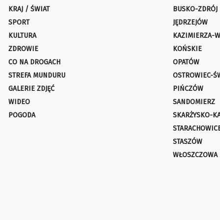
KRAJ / ŚWIAT
BUSKO-ZDRÓJ
SPORT
JĘDRZEJÓW
KULTURA
KAZIMIERZA-W
ZDROWIE
KOŃSKIE
CO NA DROGACH
OPATÓW
STREFA MUNDURU
OSTROWIEC-Ś
GALERIE ZDJĘĆ
PIŃCZÓW
WIDEO
SANDOMIERZ
POGODA
SKARŻYSKO-K
STARACHOWIC
STASZÓW
WŁOSZCZOWA