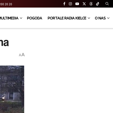
41 200 20 20
MULTIMEDIA
POGODA
PORTALE RADIA KIELCE
O NAS
na
A
A