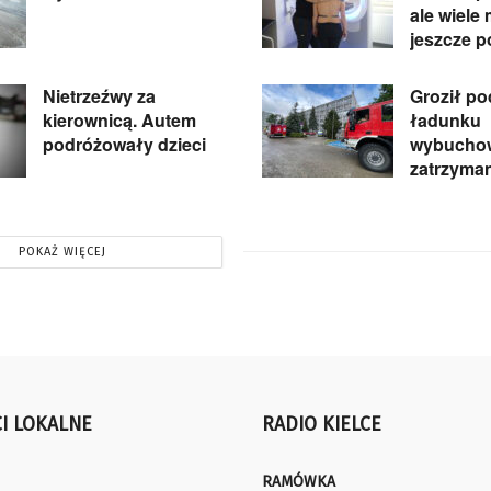
ale wiele
jeszcze p
Nietrzeźwy za
Groził p
kierownicą. Autem
ładunku
podróżowały dzieci
wybuchow
zatrzyma
POKAŻ WIĘCEJ
I LOKALNE
RADIO KIELCE
RAMÓWKA