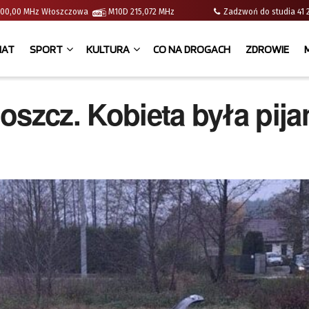
 | 100,00 MHz Włoszczowa
M10D 215,072 MHz
Zadzwoń do studia 
IAT
SPORT
KULTURA
CO NA DROGACH
ZDROWIE
oszcz. Kobieta była pija