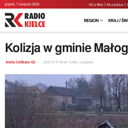
piątek, 7 sierpnia 2026
101,4 MHz | 90,4 Kielce
REGION
KRAJ / ŚW
Kolizja w gminie Małog
1 min. czytania
Aneta Cielibała-Gil
2023-11-11 16:49