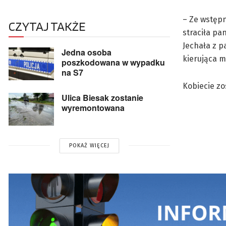
– Ze wstępn
CZYTAJ TAKŻE
straciła p
Jechała z p
Jedna osoba
kierująca m
poszkodowana w wypadku
na S7
Kobiecie zo
Ulica Biesak zostanie
wyremontowana
POKAŻ WIĘCEJ