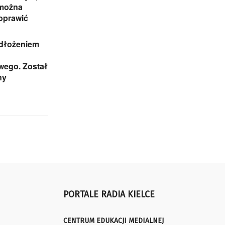
 można
oprawić
odłożeniem
ego. Został
ny
PORTALE RADIA KIELCE
CENTRUM EDUKACJI MEDIALNEJ