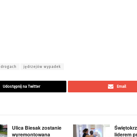
 drogach
jędrzejów wypadek
Udostępnij na Twitter
Email
Ulica Biesak zostanie
Świętokrz
wyremontowana
liderem pr