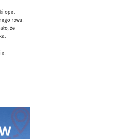
ki opel
nego rowu.
ało, że
ka.
ie.