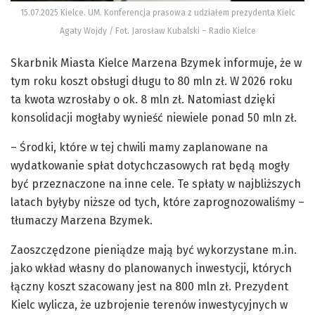
15.07.2025 Kielce. UM. Konferencja prasowa z udziałem prezydenta Kielc
Agaty Wojdy / Fot. Jarosław Kubalski – Radio Kielce
Skarbnik Miasta Kielce Marzena Bzymek informuje, że w
tym roku koszt obsługi długu to 80 mln zł. W 2026 roku
ta kwota wzrosłaby o ok. 8 mln zł. Natomiast dzięki
konsolidacji mogłaby wynieść niewiele ponad 50 mln zł.
– Środki, które w tej chwili mamy zaplanowane na
wydatkowanie spłat dotychczasowych rat będą mogły
być przeznaczone na inne cele. Te spłaty w najbliższych
latach byłyby niższe od tych, które zaprognozowaliśmy –
tłumaczy Marzena Bzymek.
Zaoszczędzone pieniądze mają być wykorzystane m.in.
jako wkład własny do planowanych inwestycji, których
łączny koszt szacowany jest na 800 mln zł. Prezydent
Kielc wylicza, że uzbrojenie terenów inwestycyjnych w