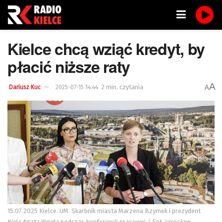
Kielce chcą wziąć kredyt, by
płacić niższe raty
A
2 min. czytania
A
Dariusz Kuc
2025-07-15 14:44
15.07.2025 Kielce. UM. Skarbnik miasta Marzena Bzymek i prezydent
Kielc Agata Wojda podczas konferencji prasowej / Fot. Jarosław