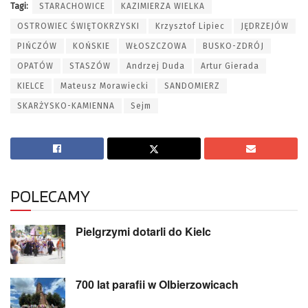
Tagi:
STARACHOWICE
KAZIMIERZA WIELKA
OSTROWIEC ŚWIĘTOKRZYSKI
Krzysztof Lipiec
JĘDRZEJÓW
PIŃCZÓW
KOŃSKIE
WŁOSZCZOWA
BUSKO-ZDRÓJ
OPATÓW
STASZÓW
Andrzej Duda
Artur Gierada
KIELCE
Mateusz Morawiecki
SANDOMIERZ
SKARŻYSKO-KAMIENNA
Sejm
POLECAMY
Pielgrzymi dotarli do Kielc
700 lat parafii w Olbierzowicach