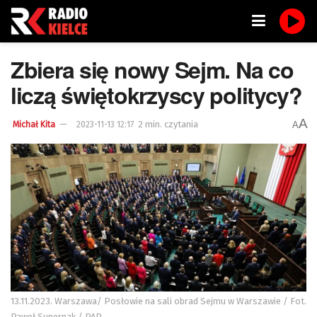
Zbiera się nowy Sejm. Na co
liczą świętokrzyscy politycy?
A
2 min. czytania
A
Michał Kita
2023-11-13 12:17
13.11.2023. Warszawa/ Posłowie na sali obrad Sejmu w Warszawie / Fot.
Paweł Supernak / PAP