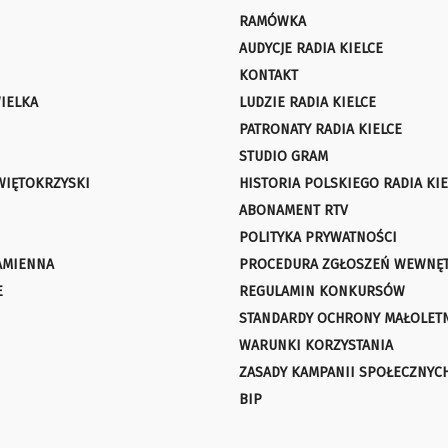
RAMÓWKA
AUDYCJE RADIA KIELCE
KONTAKT
IELKA
LUDZIE RADIA KIELCE
PATRONATY RADIA KIELCE
STUDIO GRAM
WIĘTOKRZYSKI
HISTORIA POLSKIEGO RADIA KIE
ABONAMENT RTV
POLITYKA PRYWATNOŚCI
AMIENNA
PROCEDURA ZGŁOSZEŃ WEWNĘ
E
REGULAMIN KONKURSÓW
STANDARDY OCHRONY MAŁOLET
WARUNKI KORZYSTANIA
ZASADY KAMPANII SPOŁECZNYC
BIP