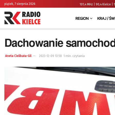
piątek, 7 sierpnia 2026
101,4 MHz | 90,4 Kielce
REGION
KRAJ / ŚW
Dachowanie samochodu
1 min. czytania
Aneta Cielibała-Gil
2023-12-09 13:58