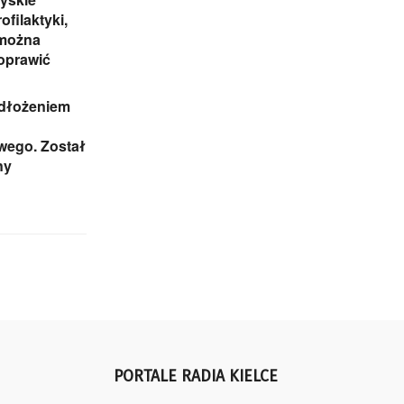
ofilaktyki,
 można
oprawić
odłożeniem
ego. Został
ny
PORTALE RADIA KIELCE