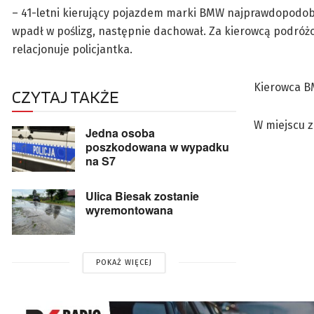
– 41-letni kierujący pojazdem marki BMW najprawdopodob
wpadł w poślizg, następnie dachował. Za kierowcą podróżowa
relacjonuje policjantka.
Kierowca BM
CZYTAJ TAKŻE
W miejscu z
Jedna osoba
poszkodowana w wypadku
na S7
Ulica Biesak zostanie
wyremontowana
POKAŻ WIĘCEJ