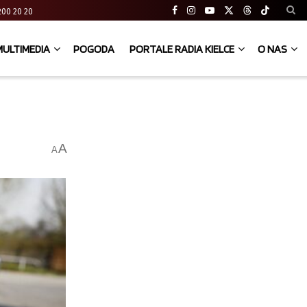
41 200 20 20
MULTIMEDIA
POGODA
PORTALE RADIA KIELCE
O NAS
A
A