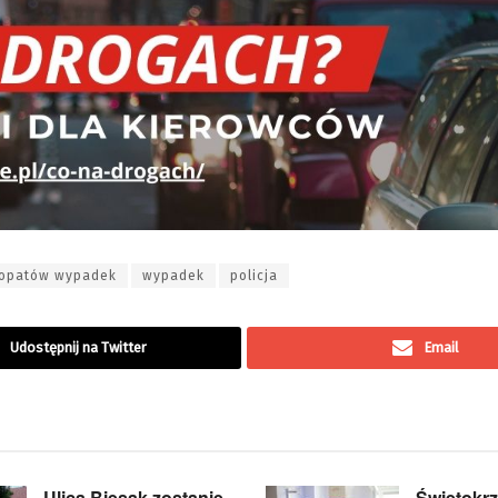
opatów wypadek
wypadek
policja
Udostępnij na Twitter
Email
Ulica Biesak zostanie
Świętokrz