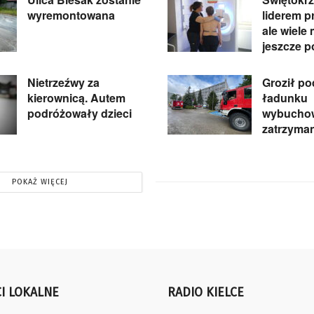
wyremontowana
liderem pr
ale wiele
jeszcze p
Nietrzeźwy za
Groził p
kierownicą. Autem
ładunku
podróżowały dzieci
wybuchow
zatrzyma
POKAŻ WIĘCEJ
I LOKALNE
RADIO KIELCE