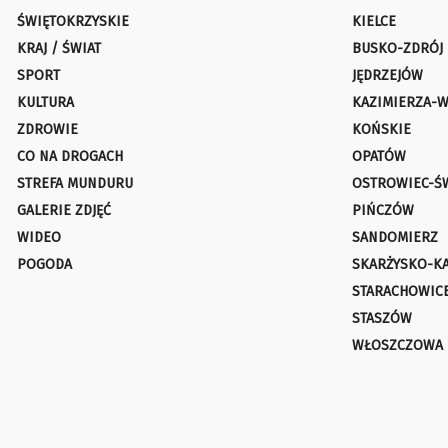
ŚWIĘTOKRZYSKIE
KIELCE
KRAJ / ŚWIAT
BUSKO-ZDRÓJ
SPORT
JĘDRZEJÓW
KULTURA
KAZIMIERZA-W
ZDROWIE
KOŃSKIE
CO NA DROGACH
OPATÓW
STREFA MUNDURU
OSTROWIEC-Ś
GALERIE ZDJĘĆ
PIŃCZÓW
WIDEO
SANDOMIERZ
POGODA
SKARŻYSKO-K
STARACHOWIC
STASZÓW
WŁOSZCZOWA