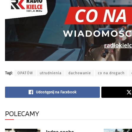
Tagi:
OPATÓW
utrudnienia
dachowanie
co na drogach
Udostępnij na Facebook
POLECAMY
Jedna osoba