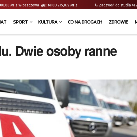
 | 100,00 MHz Włoszczowa
M10D 215,072 MHz
Zadzwoń do studia 
IAT
SPORT
KULTURA
CO NA DROGACH
ZDROWIE
. Dwie osoby ranne