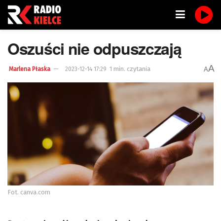
Oszuści nie odpuszczają
A
1 min. czytania
A
Marlena Płaska
2023-12-14 17:29
Fot. canva.com