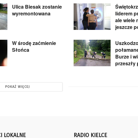
Ulica Biesak zostanie
Świętokrz
wyremontowana
liderem pr
ale wiele
jeszcze p
W środę zaćmienie
Uszkodzo
Słońca
połamane
Burze i w
przeszły 
POKAŻ WIĘCEJ
I LOKALNE
RADIO KIELCE