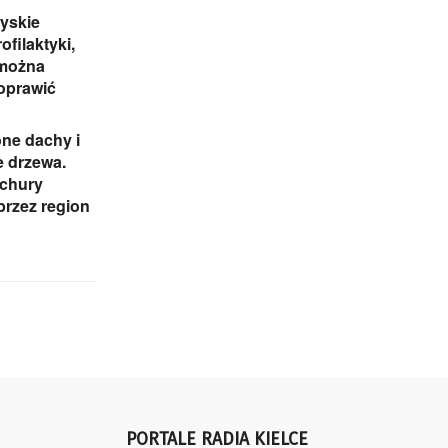
yskie
ofilaktyki,
 można
oprawić
ne dachy i
 drzewa.
ichury
przez region
PORTALE RADIA KIELCE