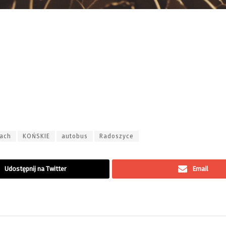
gach
KOŃSKIE
autobus
Radoszyce
Udostępnij na Twitter
Email