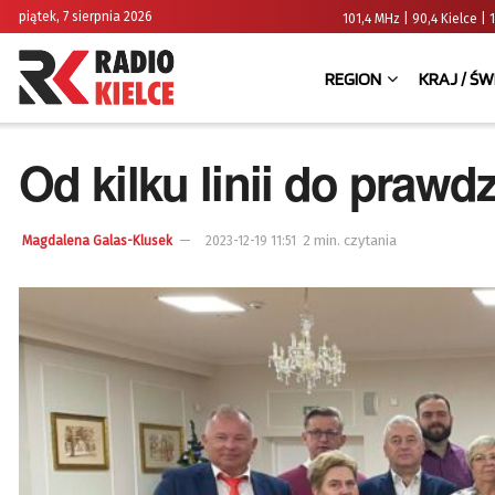
piątek, 7 sierpnia 2026
101,4 MHz | 90,4 Kielce
REGION
KRAJ / ŚW
Od kilku linii do prawd
2 min. czytania
Magdalena Galas-Klusek
2023-12-19 11:51