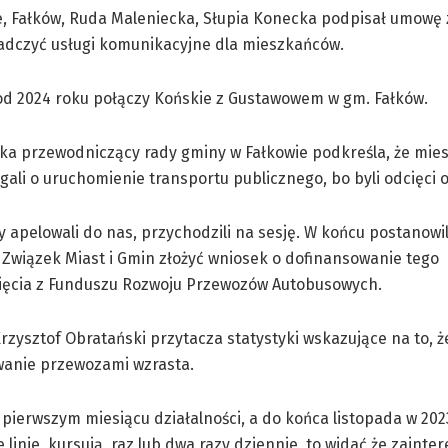
yce, Fałków, Ruda Maleniecka, Słupia Konecka podpisał umowę
adczyć usługi komunikacyjne dla mieszkańców.
od 2024 roku połączy Końskie z Gustawowem w gm. Fałków.
ka przewodniczący rady gminy w Fałkowie podkreśla, że mie
gali o uruchomienie transportu publicznego, bo byli odcięci o
 apelowali do nas, przychodzili na sesję. W końcu postanowi
 Związek Miast i Gmin złożyć wniosek o dofinansowanie tego
ięcia z Funduszu Rozwoju Przewozów Autobusowych.
rzysztof Obratański przytacza statystyki wskazujące na to, ż
wanie przewozami wzrasta.
 pierwszym miesiącu działalności, a do końca listopada w 202
e linie kursują raz lub dwa razy dziennie, to widać że zainte