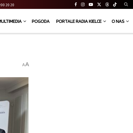
41 200 20 20
MULTIMEDIA
POGODA
PORTALE RADIA KIELCE
O NAS
A
A