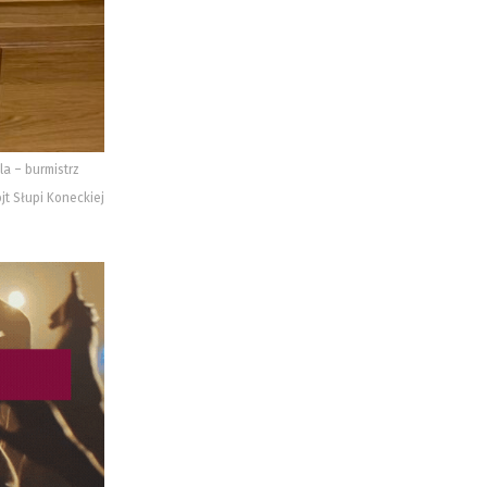
la – burmistrz
jt Słupi Koneckiej