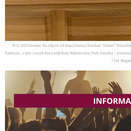
19.12.2023 Końskie. Na zdjęciu od lewej Dariusz Kurcbart ”Darjan”, Krzyszto
Radoszyc, z tyłu: Leszek Kuca wójt Rudy Malenieckiej, Piotr Gonerka – przewod
/ Fot. Magd