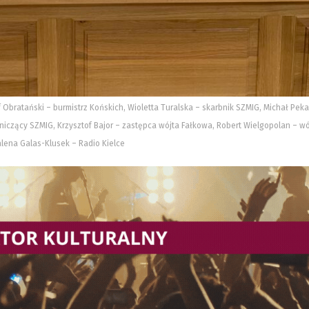
f Obratański – burmistrz Końskich, Wioletta Turalska – skarbnik SZMIG, Michał Peka
niczący SZMIG, Krzysztof Bajor – zastępca wójta Fałkowa, Robert Wielgopolan – wó
alena Galas-Klusek – Radio Kielce