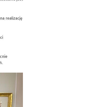
na realizację
ci
ecnie
ń.