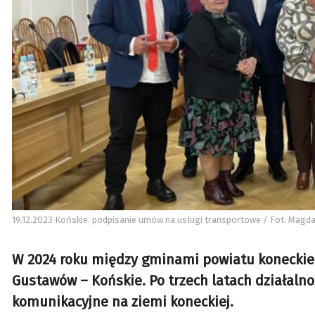
19.12.2023 Końskie. podpisanie umów na usługi transportowe / Fot. Magda
W 2024 roku między gminami powiatu koneckie
Gustawów – Końskie. Po trzech latach działalno
komunikacyjne na ziemi koneckiej.