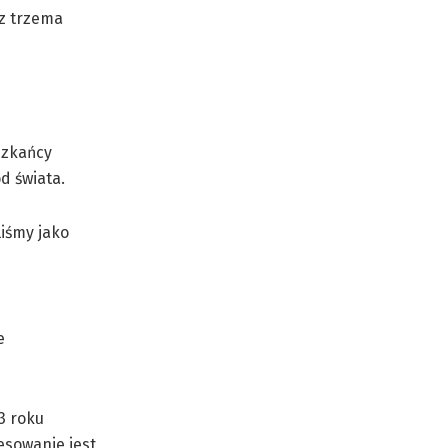
 z trzema
szkańcy
d świata.
liśmy jako
e
3 roku
resowanie jest