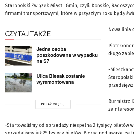
Staropolski Związek Miast i Gmin, czyli: Końskie, Radosz
firmami transportowymi, które w przyszłym roku będą świ
Nowa linia 
CZYTAJ TAKŻE
Piotr Goner
Jedna osoba
długo zabie
poszkodowana w wypadku
na S7
-Mieszkańcy
Ulica Biesak zostanie
Staropolski
wyremontowana
przedsięwz
Burmistrz K
POKAŻ WIĘCEJ
zaintereso
-Startowaliśmy od sprzedaży niespełna 2 tysięcy biletów w
sprzedaliśmy już 25 tysięcy biletów. Biorąc pod uwagę, że t