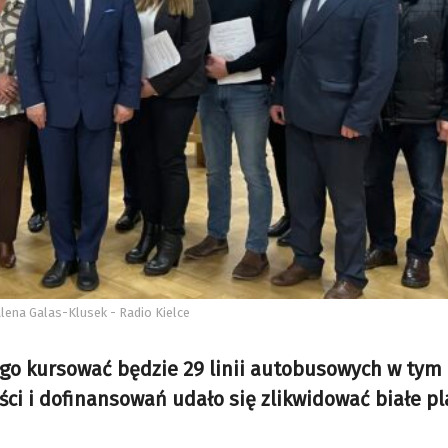
lena Galas-Klusek - Radio Kielce
go kursować będzie 29 linii autobusowych w tym
ści i dofinansowań udało się zlikwidować białe p