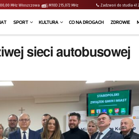
 | 100,00 MHz Włoszczowa
M10D 215,072 MHz
Zadzwoń do studia 
IAT
SPORT
KULTURA
CO NA DROGACH
ZDROWIE
ziwej sieci autobusowej