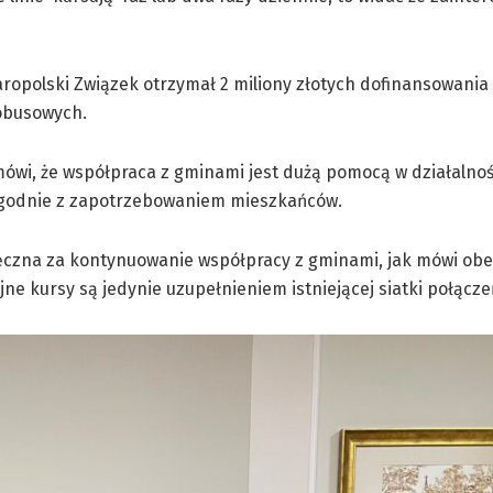
aropolski Związek otrzymał 2 miliony złotych dofinansowania 
obusowych.
ówi, że współpraca z gminami jest dużą pomocą w działalnoś
ń zgodnie z zapotrzebowaniem mieszkańców.
zięczna za kontynuowanie współpracy z gminami, jak mówi ob
ne kursy są jedynie uzupełnieniem istniejącej siatki połącze