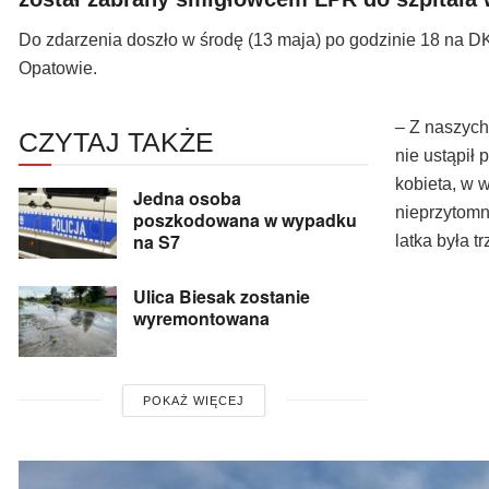
Do zdarzenia doszło w środę (13 maja) po godzinie 18 na D
Opatowie.
– Z naszych
CZYTAJ TAKŻE
nie ustąpił 
kobieta, w 
Jedna osoba
nieprzytomn
poszkodowana w wypadku
na S7
latka była t
Ulica Biesak zostanie
wyremontowana
POKAŻ WIĘCEJ