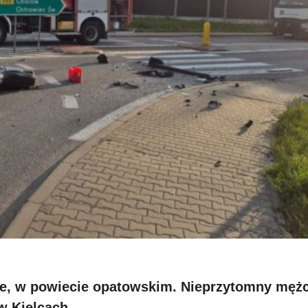
ie, w powiecie opatowskim. Nieprzytomny męż
w Kielcach.