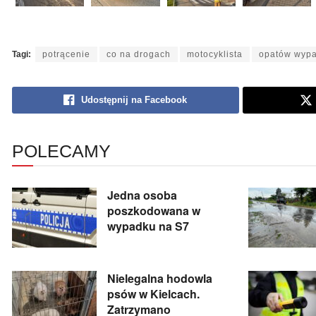
Tagi:
potrącenie
co na drogach
motocyklista
opatów wyp
Udostępnij na Facebook
POLECAMY
Jedna osoba
poszkodowana w
wypadku na S7
Nielegalna hodowla
psów w Kielcach.
Zatrzymano