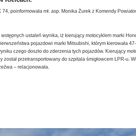
K 74, poinformowała mł. asp. Monika Żurek z Komendy Powiatow
 wstępnych ustaleń wynika, iż kierujący motocyklem marki Hon
pierwszeństwa pojazdowi marki Mitsubishi, którym kierowała 47-
wyniku czego doszło do zderzenia tych pojazdów. Kierujący mo
y został przetransportowany do szpitala śmigłowcem LPR-u. W
rzeźwa – relacjonowała.