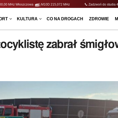
| 100,00 MHz Włoszczowa
M10D 215,072 MHz
Zadzwoń do studi
ORT
KULTURA
CO NA DROGACH
ZDROWIE
M
cyklistę zabrał śmigło