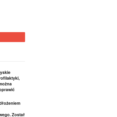
yskie
ofilaktyki,
 można
oprawić
odłożeniem
ego. Został