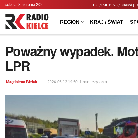
sobota, 8 sierpnia 2026
101,4 MHz | 90,4 Kielce 
REGION
KRAJ / ŚWIAT
SP
Poważny wypadek. Moto
LPR
1 min. czytania
Magdalena Bielak
2026-05-13 19:50