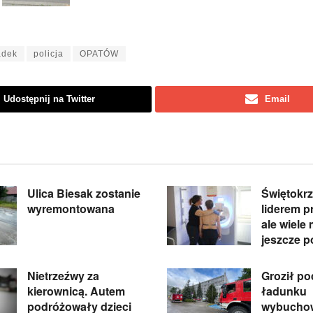
adek
policja
OPATÓW
Udostępnij na Twitter
Email
Ulica Biesak zostanie
Świętokrz
wyremontowana
liderem pr
ale wiele
jeszcze p
Nietrzeźwy za
Groził p
kierownicą. Autem
ładunku
podróżowały dzieci
wybuchow