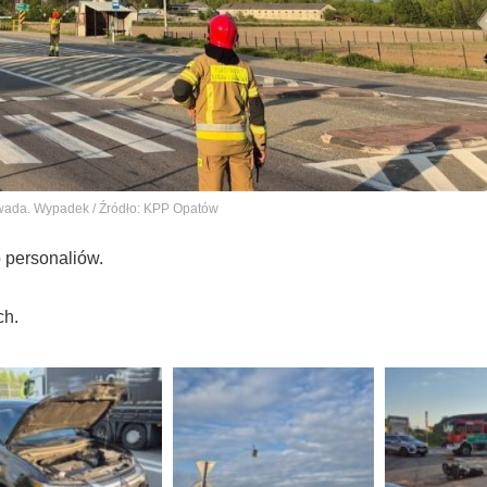
wada. Wypadek / Źródło: KPP Opatów
o personaliów.
ch.