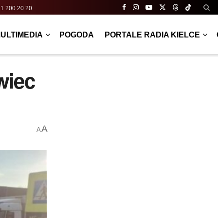
a 41 200 20 20
ULTIMEDIA
POGODA
PORTALE RADIA KIELCE
wiec
A
A