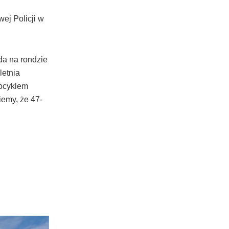
ej Policji w
da na rondzie
letnia
tocyklem
iemy, że 47-