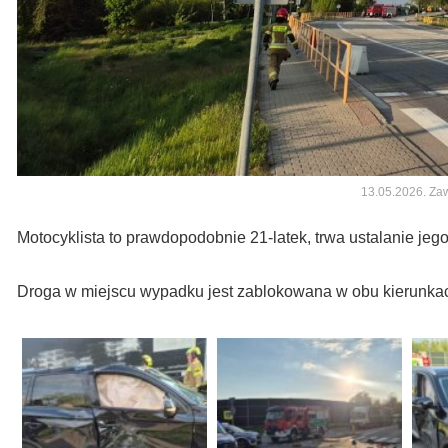
13.05.2026. Za
Motocyklista to prawdopodobnie 21-latek, trwa ustalanie jeg
Droga w miejscu wypadku jest zablokowana w obu kierunka