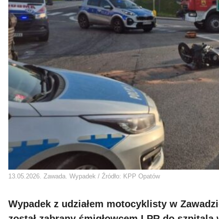
13.05.2026. Zawada. Wypadek / Źródło: KPP Opatów
Wypadek z udziałem motocyklisty w Zawadz
został zabrany śmigłowcem LPR do szpitala 