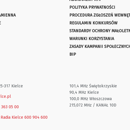
POLITYKA PRYWATNOŚCI
AMIENNA
PROCEDURA ZGŁOSZEŃ WEWNĘ
E
REGULAMIN KONKURSÓW
STANDARDY OCHRONY MAŁOLET
WARUNKI KORZYSTANIA
ZASADY KAMPANII SPOŁECZNYC
BIP
25-317 Kielce
101,4 MHz Świętokrzyskie
90,4 MHz Kielce
lce.pl
100,0 MHz Włoszczowa
215,072 MHz / KANAŁ 10D
1 363 05 00
 Radia Kielce
600 904 600