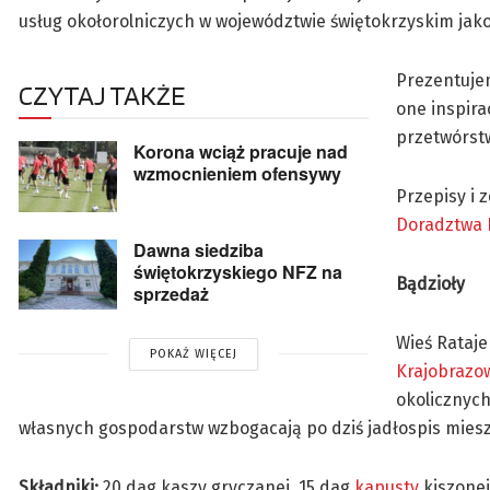
usług okołorolniczych w województwie świętokrzyskim jako
Prezentujem
CZYTAJ TAKŻE
one inspira
przetwórstw
Korona wciąż pracuje nad
wzmocnieniem ofensywy
Przepisy i 
Doradztwa 
Dawna siedziba
świętokrzyskiego NFZ na
Bądzioły
sprzedaż
Wieś Rataje
POKAŻ WIĘCEJ
Krajobrazo
okolicznych
własnych gospodarstw wzbogacają po dziś jadłospis mies
Składniki:
20 dag kaszy gryczanej, 15 dag
kapusty
kiszonej