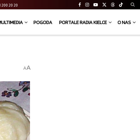
 41 200 20 20
MULTIMEDIA
POGODA
PORTALE RADIA KIELCE
O NAS
A
A