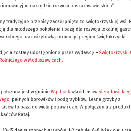
 innowacyjne narzędzie rozwoju obszarów wiejskich”.
y tradycyjne przepisy zaczerpnięte ze świętokrzyskiej wsi.
cją dla młodszego pokolenia i bazą dla rozwoju lokalnej gastr
a rolnego oraz wizytówką promującą region świętokrzyski.
zdjęcia zostały udostępnione przez wydawcę –
Świętokrzyski
Rolniczego w Modliszewicach
.
 położona jest w gminie
Wąchock
wśród lasów
Sieradowickieg
wego
, pełnych borowików i podgrzybków. Leśne grzyby z
 lasów to baza do wielu potraw i dań. W połączeniu z produkt
zkańców Rataj.
, 10-15 dag suszonych grzybów, 1-2 cebule, 6-8 łyżek oleju r