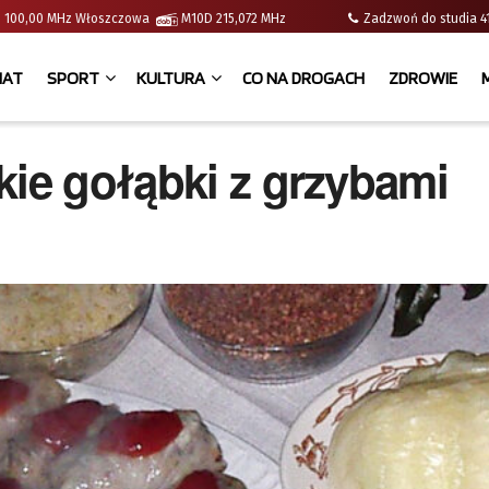
e | 100,00 MHz Włoszczowa
M10D 215,072 MHz
Zadzwoń do studia
IAT
SPORT
KULTURA
CO NA DROGACH
ZDROWIE
kie gołąbki z grzybami