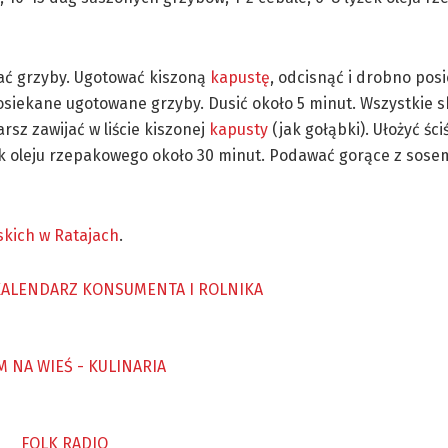
ć grzyby. Ugotować kiszoną
kapustę
, odcisnąć i drobno pos
osiekane ugotowane grzyby. Dusić około 5 minut. Wszystkie s
rsz zawijać w liście kiszonej
kapusty
(jak gołąbki). Ułożyć ści
ek oleju rzepakowego około 30 minut. Podawać gorące z sose
skich w Ratajach
.