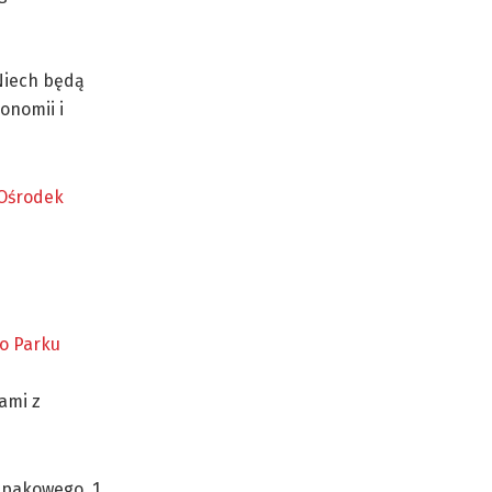
 Niech będą
onomii i
 Ośrodek
o Parku
ami z
zepakowego, 1