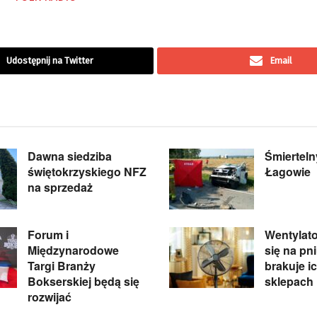
Udostępnij na Twitter
Email
Dawna siedziba
Śmiertel
świętokrzyskiego NFZ
Łagowie
na sprzedaż
Forum i
Wentylato
Międzynarodowe
się na pn
Targi Branży
brakuje i
Bokserskiej będą się
sklepach
rozwijać