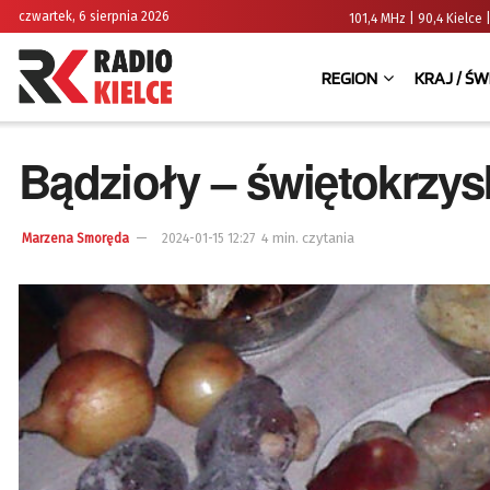
czwartek, 6 sierpnia 2026
101,4 MHz | 90,4 Kielc
REGION
KRAJ / ŚW
Bądzioły – świętokrzys
4 min. czytania
Marzena Smoręda
2024-01-15 12:27