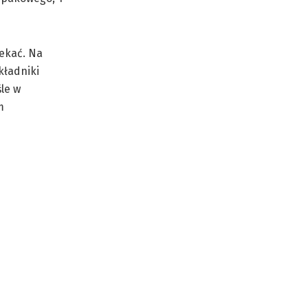
iekać. Na
kładniki
śle w
m