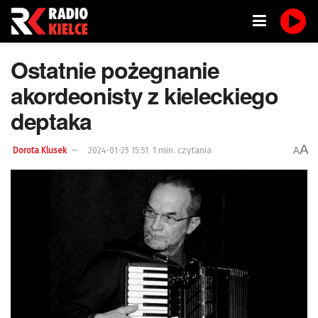
Ostatnie pożegnanie
akordeonisty z kieleckiego
deptaka
A
1 min. czytania
A
Dorota Klusek
2024-01-25 15:51