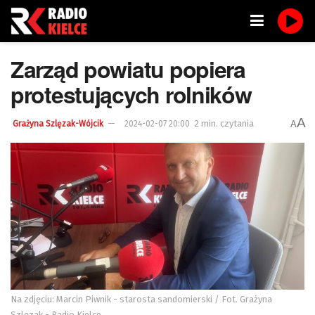
Zarząd powiatu popiera
protestujących rolników
A
2 min. czytania
A
Grażyna Szlęzak-Wójcik
2024-02-07 20:00
Na zdjęciu: Marcin Piwnik - starosta sandomierski / Fot. Grażyna
Szlęzak - Radio Kielce