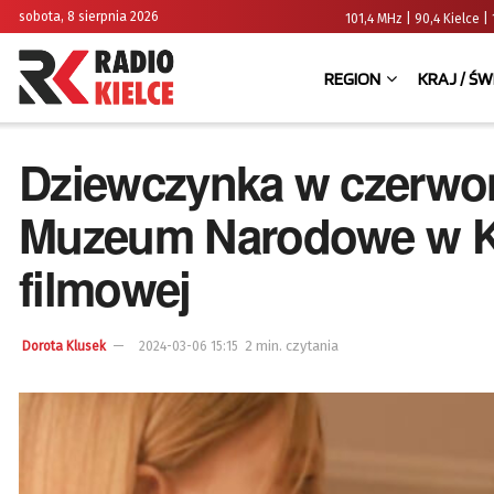
sobota, 8 sierpnia 2026
101,4 MHz | 90,4 Kielce
REGION
KRAJ / ŚW
Dziewczynka w czerwon
Muzeum Narodowe w Ki
filmowej
2 min. czytania
Dorota Klusek
2024-03-06 15:15