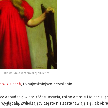
z – Dziewczynka w czerwonej sukience
 w Kielcach
, to najważniejsze przesłanie.
y wzbudzają w nas różne uczucia, różne emocje i to chcieli
wyglądają. Zwiedzający często nie zastanawiają się, jak obra