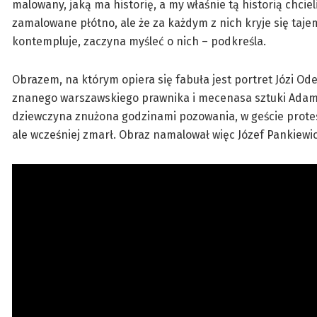
malowany, jaką ma historię, a my właśnie tą historią chcie
zamalowane płótno, ale że za każdym z nich kryje się tajemn
kontempluje, zaczyna myśleć o nich – podkreśla.
Obrazem, na którym opiera się fabuła jest portret Józi Od
znanego warszawskiego prawnika i mecenasa sztuki Adama
dziewczyna znużona godzinami pozowania, w geście protest
ale wcześniej zmarł. Obraz namalował więc Józef Pankiewic