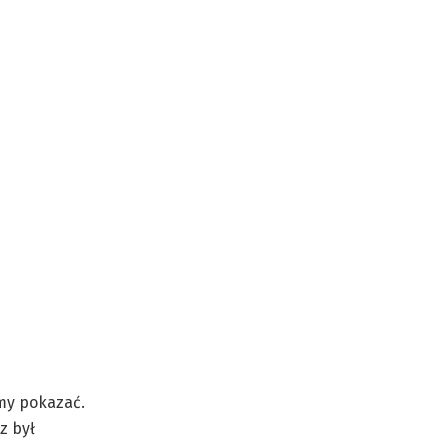
śmy pokazać.
z był