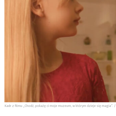
Kadr z filmu „Chodź, pokażę ci moje muzeum, w którym dzieje się magia”.