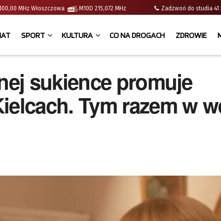
 | 100,00 MHz Włoszczowa
M10D 215,072 MHz
Zadzwoń do studia 
IAT
SPORT
KULTURA
CO NA DROGACH
ZDROWIE
ej sukience promuje
elcach. Tym razem w we