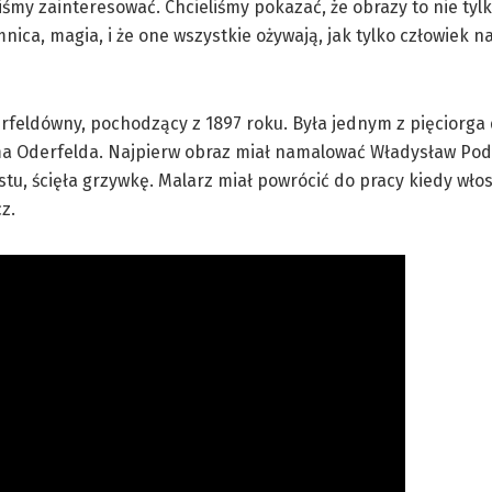
liśmy zainteresować. Chcieliśmy pokazać, że obrazy to nie tyl
ica, magia, i że one wszystkie ożywają, jak tylko człowiek na
erfeldówny, pochodzący z 1897 roku. Była jednym z pięciorga 
 Oderfelda. Najpierw obraz miał namalować Władysław Podk
u, ścięła grzywkę. Malarz miał powrócić do pracy kiedy wło
z.