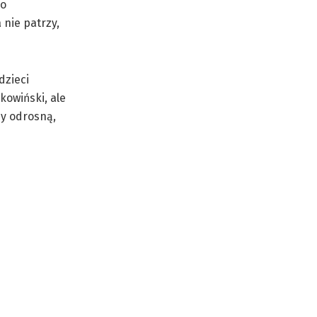
ko
 nie patrzy,
dzieci
owiński, ale
sy odrosną,