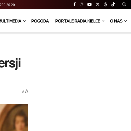
41 200 20 20
MULTIMEDIA
POGODA
PORTALE RADIA KIELCE
O NAS
rsji
A
A