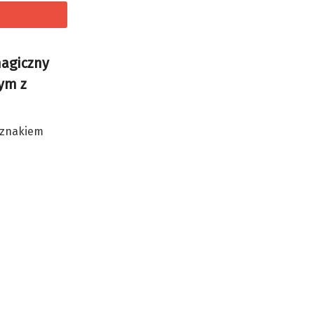
magiczny
tym z
t znakiem