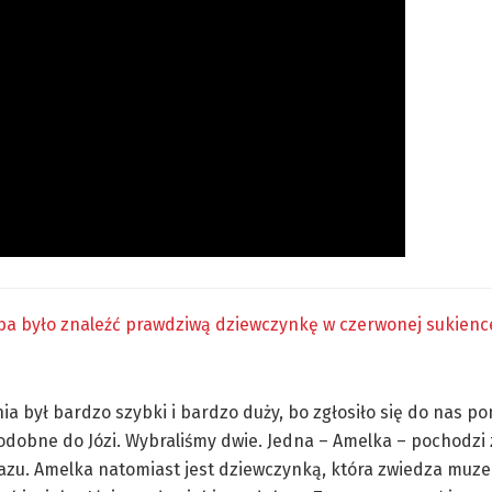
eba było znaleźć prawdziwą dziewczynkę w czerwonej sukience
a był bardzo szybki i bardzo duży, bo zgłosiło się do nas p
podobne do Józi. Wybraliśmy dwie. Jedna – Amelka – pochodzi z
razu. Amelka natomiast jest dziewczynką, która zwiedza muz