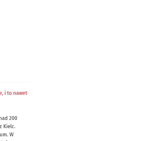
, i to nawet
onad 200
 Kielc.
eum. W