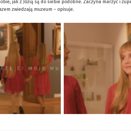
bie, jak z Józią są do siebie podobne. Zaczyna marzyć i zup
razem zwiedzają muzeum – opisuje.