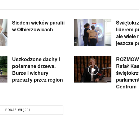
Siedem wieków parafii
Świętokrz
w Olbierzowicach
liderem pr
ale wiele
jeszcze p
Uszkodzone dachy i
ROZMOWA
połamane drzewa.
Rafał Kas
Burze i wichury
świętokrz
przeszły przez region
parlament
Centrum
POKAŻ WIĘCEJ