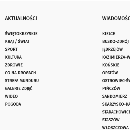
AKTUALNOŚCI
WIADOMOŚC
ŚWIĘTOKRZYSKIE
KIELCE
KRAJ / ŚWIAT
BUSKO-ZDRÓJ
SPORT
JĘDRZEJÓW
KULTURA
KAZIMIERZA-W
ZDROWIE
KOŃSKIE
CO NA DROGACH
OPATÓW
STREFA MUNDURU
OSTROWIEC-Ś
GALERIE ZDJĘĆ
PIŃCZÓW
WIDEO
SANDOMIERZ
POGODA
SKARŻYSKO-K
STARACHOWIC
STASZÓW
WŁOSZCZOWA