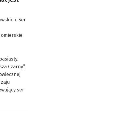
owskich. Ser
domierskie
pasiasty.
za Czarny”,
iowiecznej
dzaju
ewający ser