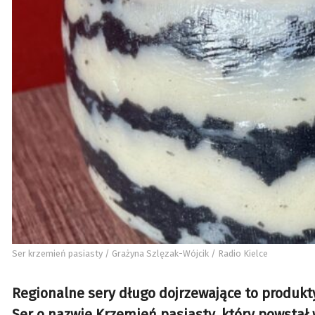
Ser krzemień pasiasty / Grażyna Szlęzak-Wójcik / Radio Kielce
Regionalne sery długo dojrzewające to produkt
Ser o nazwie Krzemień pasiasty, który powstał 