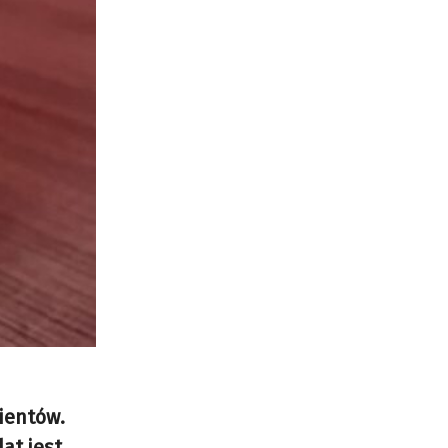
ientów.
at jest