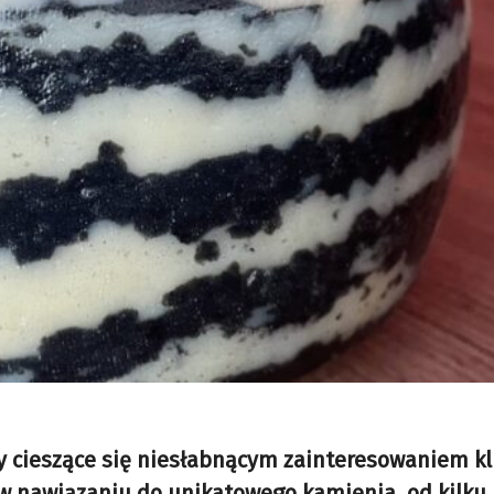
y cieszące się niesłabnącym zainteresowaniem kl
w nawiązaniu do unikatowego kamienia, od kilku l