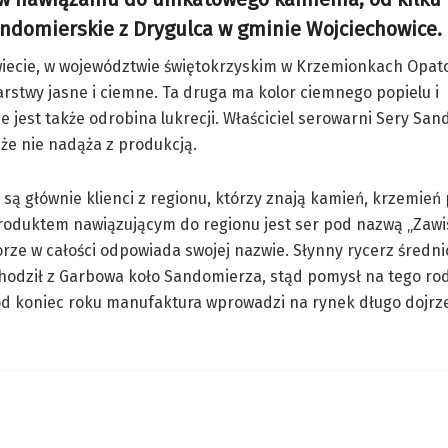
andomierskie z Drygulca w gminie Wojciechowice.
wiecie, w województwie świętokrzyskim w Krzemionkach Opat
stwy jasne i ciemne. Ta druga ma kolor ciemnego popielu i
jest także odrobina lukrecji. Właściciel serowarni Sery San
 że nie nadąża z produkcją.
są głównie klienci z regionu, którzy znają kamień, krzemień 
roduktem nawiązującym do regionu jest ser pod nazwą „Zawis
orze w całości odpowiada swojej nazwie. Słynny rycerz średn
hodził z Garbowa koło Sandomierza, stąd pomysł na tego ro
od koniec roku manufaktura wprowadzi na rynek długo dojrz