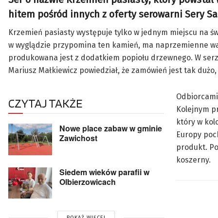
hitem pośród innych z oferty serowarni Sery S
Krzemień pasiasty występuje tylko w jednym miejscu na ś
w wyglądzie przypomina ten kamień, ma naprzemienne war
produkowana jest z dodatkiem popiołu drzewnego. W serze 
Mariusz Małkiewicz powiedział, że zamówień jest tak dużo,
Odbiorcami 
CZYTAJ TAKŻE
Kolejnym p
który w kol
Nowe place zabaw w gminie
Europy poc
Zawichost
produkt. P
koszerny.
Siedem wieków parafii w
Olbierzowicach
POKAŻ WIĘCEJ