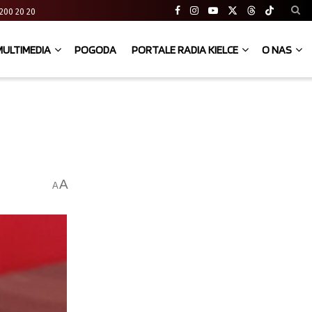
41 200 20 20
MULTIMEDIA
POGODA
PORTALE RADIA KIELCE
O NAS
A
A