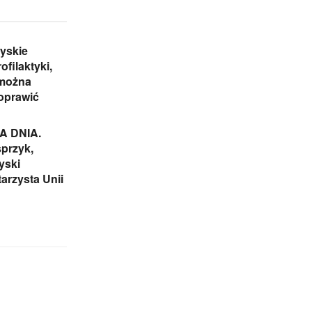
yskie
ofilaktyki,
 można
oprawić
 DNIA.
przyk,
yski
arzysta Unii