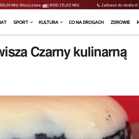
 | 100,00 MHz Włoszczowa
M10D 215,072 MHz
Zadzwoń do studia 
IAT
SPORT
KULTURA
CO NA DROGACH
ZDROWIE
wisza Czarny kulinarną