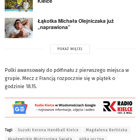
Kielce
Łąkotka Michała Olejniczaka już
„naprawiona”
POKAŻ WIĘCEJ
Polki awansowały do półfinału z pierwszego miejsca w
grupie. Mecz z Francją rozpocznie się w piątek o
godzinie 18.15.
Tagi:
Suzuki Korona Handball Kielce
Magdalena Berlińska
Akademickie Mistrzostwa Świata
piłka ręczna