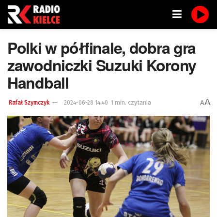
Polki w półfinale, dobra gra
zawodniczki Suzuki Korony
Handball
A
1 min. czytania
A
Rafał Szymczyk
2024-06-28 14:40