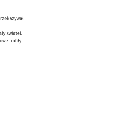
przekazywał
ły świateł.
owe trafiły