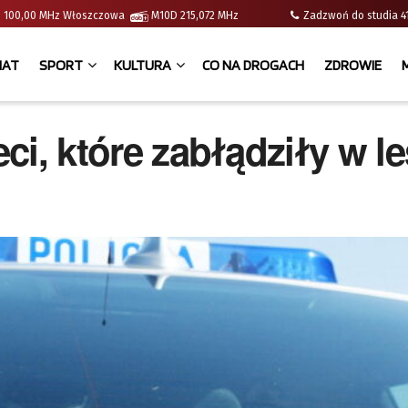
e | 100,00 MHz Włoszczowa
M10D 215,072 MHz
Zadzwoń do studia
IAT
SPORT
KULTURA
CO NA DROGACH
ZDROWIE
eci, które zabłądziły w le