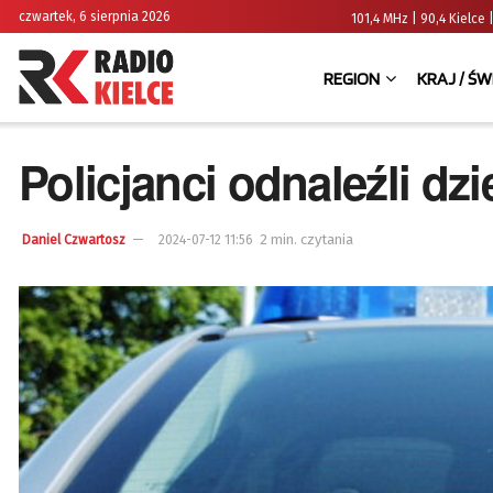
czwartek, 6 sierpnia 2026
101,4 MHz | 90,4 Kielc
REGION
KRAJ / ŚW
Policjanci odnaleźli dzi
2 min. czytania
Daniel Czwartosz
2024-07-12 11:56