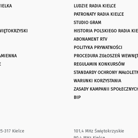
IELKA
LUDZIE RADIA KIELCE
PATRONATY RADIA KIELCE
STUDIO GRAM
WIĘTOKRZYSKI
HISTORIA POLSKIEGO RADIA KIE
ABONAMENT RTV
POLITYKA PRYWATNOŚCI
AMIENNA
PROCEDURA ZGŁOSZEŃ WEWNĘ
E
REGULAMIN KONKURSÓW
STANDARDY OCHRONY MAŁOLET
WARUNKI KORZYSTANIA
ZASADY KAMPANII SPOŁECZNYC
BIP
25-317 Kielce
101,4 MHz Świętokrzyskie
90,4 MHz Kielce