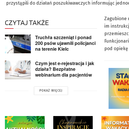
przystąpili do działań poszukiwawczych informując jednocz
Zagubione d
CZYTAJ TAKŻE
im instrukc
przemieszcz
Truchła szczeniąt i ponad
Funkcjonari
200 psów ujawnili policjanci
na terenie Kielc
pod opiekę
Czym jest e-rejestracja i jak
działa? Bezpłatne
webinarium dla pacjentów
POKAŻ WIĘCEJ