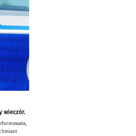
y wieczór.
informowała,
ychmiast