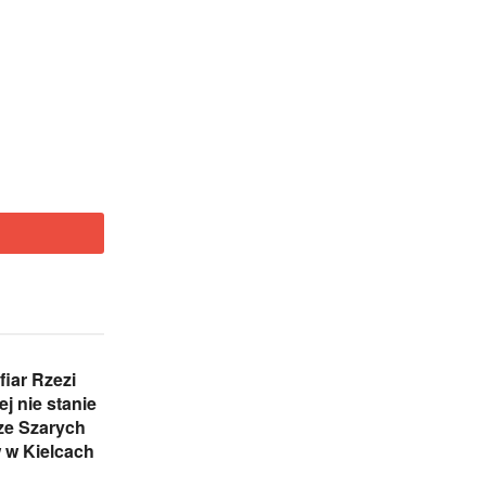
iar Rzezi
j nie stanie
ze Szarych
 w Kielcach