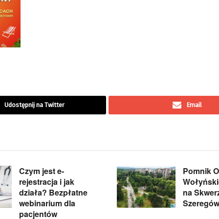
Udostępnij na Twitter
Email
Czym jest e-
Pomnik Of
rejestracja i jak
Wołyńskie
działa? Bezpłatne
na Skwer
webinarium dla
Szeregów
pacjentów