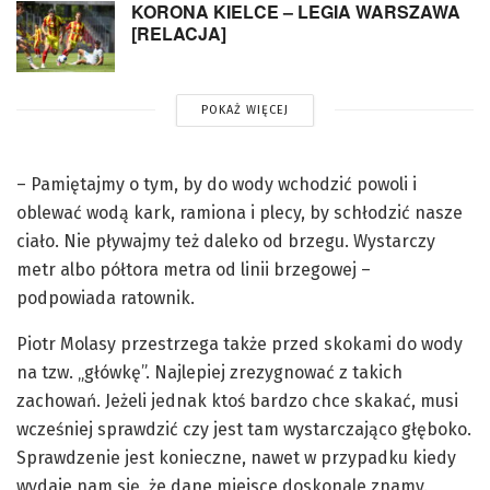
KORONA KIELCE – LEGIA WARSZAWA
[RELACJA]
POKAŻ WIĘCEJ
– Pamiętajmy o tym, by do wody wchodzić powoli i
oblewać wodą kark, ramiona i plecy, by schłodzić nasze
ciało. Nie pływajmy też daleko od brzegu. Wystarczy
metr albo półtora metra od linii brzegowej –
podpowiada ratownik.
Piotr Molasy przestrzega także przed skokami do wody
na tzw. „główkę”. Najlepiej zrezygnować z takich
zachowań. Jeżeli jednak ktoś bardzo chce skakać, musi
wcześniej sprawdzić czy jest tam wystarczająco głęboko.
Sprawdzenie jest konieczne, nawet w przypadku kiedy
wydaje nam się, że dane miejsce doskonale znamy.