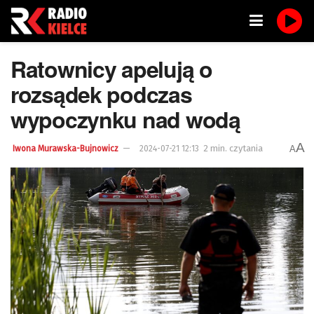
Ratownicy apelują o
rozsądek podczas
wypoczynku nad wodą
A
2 min. czytania
A
Iwona Murawska-Bujnowicz
2024-07-21 12:13