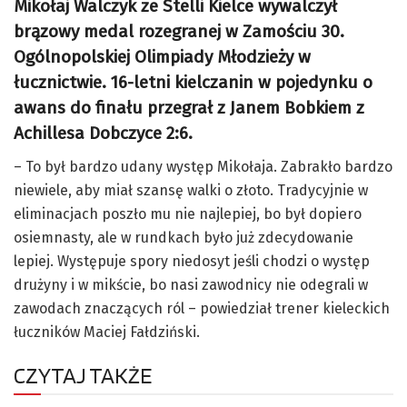
Mikołaj Walczyk ze Stelli Kielce wywalczył
brązowy medal rozegranej w Zamościu 30.
Ogólnopolskiej Olimpiady Młodzieży w
łucznictwie. 16-letni kielczanin w pojedynku o
awans do finału przegrał z Janem Bobkiem z
Achillesa Dobczyce 2:6.
– To był bardzo udany występ Mikołaja. Zabrakło bardzo
niewiele, aby miał szansę walki o złoto. Tradycyjnie w
eliminacjach poszło mu nie najlepiej, bo był dopiero
osiemnasty, ale w rundkach było już zdecydowanie
lepiej. Występuje spory niedosyt jeśli chodzi o występ
drużyny i w mikście, bo nasi zawodnicy nie odegrali w
zawodach znaczących ról – powiedział trener kieleckich
łuczników Maciej Fałdziński.
CZYTAJ TAKŻE