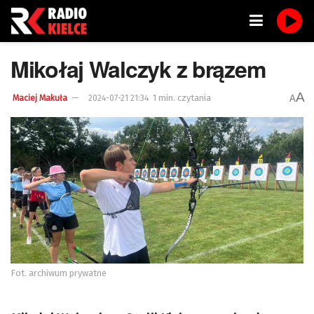
Mikołaj Walczyk z brązem
A
1 min. czytania
A
Maciej Makuła
2024-07-21 21:34
Fot. archiwum prywatne