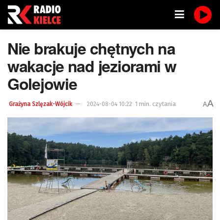
Nie brakuje chętnych na
wakacje nad jeziorami w
Golejowie
A
1 min. czytania
A
Grażyna Szlęzak-Wójcik
2024-08-04 10:22