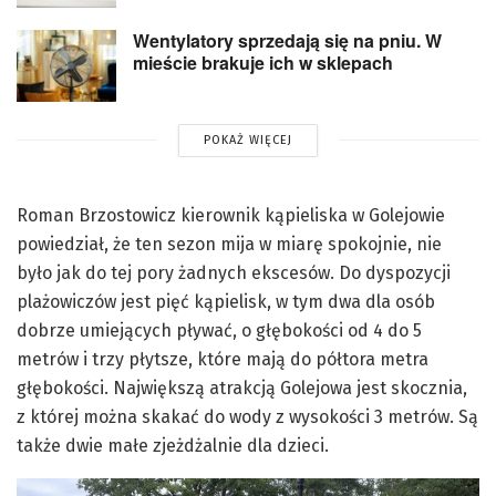
Wentylatory sprzedają się na pniu. W
mieście brakuje ich w sklepach
POKAŻ WIĘCEJ
Roman Brzostowicz kierownik kąpieliska w Golejowie
powiedział, że ten sezon mija w miarę spokojnie, nie
było jak do tej pory żadnych ekscesów. Do dyspozycji
plażowiczów jest pięć kąpielisk, w tym dwa dla osób
dobrze umiejących pływać, o głębokości od 4 do 5
metrów i trzy płytsze, które mają do półtora metra
głębokości. Największą atrakcją Golejowa jest skocznia,
z której można skakać do wody z wysokości 3 metrów. Są
także dwie małe zjeżdżalnie dla dzieci.