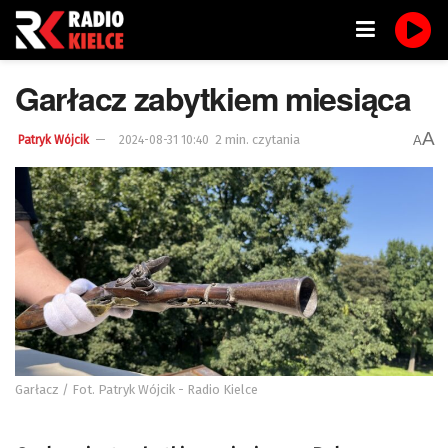
Garłacz zabytkiem miesiąca
A
2 min. czytania
A
Patryk Wójcik
2024-08-31 10:40
Garłacz / Fot. Patryk Wójcik - Radio Kielce