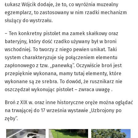
Łukasz Wójcik dodaje, że to, co wyróżnia muzealny
egzemplarz, to zastosowany w nim rzadki mechanizm
służący do wystrzału.
– Ten konkretny pistolet ma zamek skałkowy oraz
bateryjny, który dość rzadko używany był w broni
wschodniej. To tworzy z niego pewien unikat. Taki
system charakteryzuje się połączeniem elementu
zapłonowego z tzw. „panewką”. Oczywiście broń jest
przepięknie wykonana, mamy tutaj elementy, które
wykonane są ze srebra. To dowód, że rusznikarz nie
oszczędzał wykonując pistolet – zwraca uwagę .
Broń z XIX w. oraz inne historyczne oręże można oglądać
na trwającej do 17 września wystawie „Uzbrojony po
zęby”.