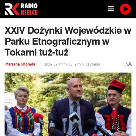
XXIV Dożynki Wojewódzkie w
Parku Etnograficznym w
Tokarni tuż-tuż
A
2 min. czytania
A
Marzena Smoręda
2024-09-07 19:00