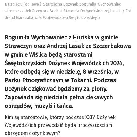
Na zdjęciu (od lewej): Starościna Dożynek Bogumiła Wychowaniec,
wicemarszałek Grzegorz Socha i Starosta Dożynek Andrzej Lasak. / Fot.
Urząd Marszałkowski Województwa Świętokrzyskiego
Bogumiła Wychowaniec z Huciska w gminie
Strawczyn oraz Andrzej Lasak ze Szczerbakowa
w gminie Wiślica będą starostami
Świętokrzyskich Dożynek Wojewódzkich 2024,
które odbędą się w niedzielę, 8 września, w
Parku Etnograficznym w Tokarni. Podczas
Dożynek dziękować będziemy za plony.
Zapowiada się niedziela pełna ciekawych
obrzędów, muzyki i tańca.
Kim są starostowie, którzy podczas XXIV Dożynek
Wojewódzkich przewodzić będą uroczystościom i
obrzędom dożynkowym?