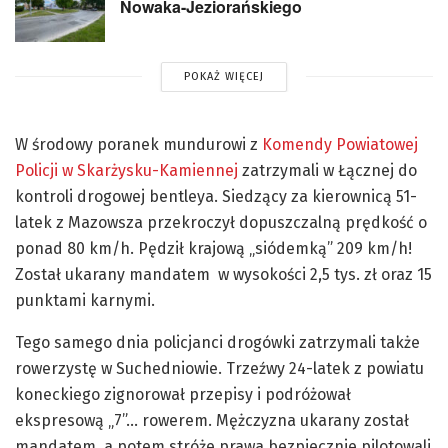
Nowaka-Jeziorańskiego
POKAŻ WIĘCEJ
W środowy poranek mundurowi z
Komendy Powiatowej
Policji w Skarżysku-Kamiennej
zatrzymali w Łącznej do
kontroli drogowej bentleya. Siedzący za kierownicą 51-
latek z Mazowsza przekroczył dopuszczalną prędkość o
ponad 80 km/h. Pędził krajową „siódemką” 209 km/h!
Został ukarany mandatem w wysokości 2,5 tys. zł oraz 15
punktami karnymi.
Tego samego dnia policjanci drogówki zatrzymali także
rowerzystę w Suchedniowie. Trzeźwy 24-latek z powiatu
koneckiego zignorował przepisy i podróżował
ekspresową „7”… rowerem. Mężczyzna ukarany został
mandatem, a potem stróże prawa bezpiecznie pilotowali