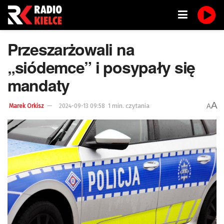
Przeszarżowali na
„siódemce” i posypały się
mandaty
A
1 min. czytania
A
Marek Orkisz
2024-09-13 09:58