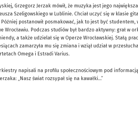
yskiej, Grzegorz Jerzak mówił, że muzyka jest jego największa
sza Szeligowskiego w Lublinie. Chciał uczyć się w klasie gita
. Później postanowił posmakować, jak to jest być studentem,
e Wrocławiu. Podczas studiów był bardzo aktywny: grał w or
niendy, a także udzielał się w Operze Wrocławskiej. Stałą pr
iesiącach zamarzyła mu się zmiana i wziął udział w przesłuch
tetach Omega i Estradi Varius.
rkiestry napisali na profilu społecznościowym pod informacją
erzaka: „Nasz świat rozsypał się na kawałki…”