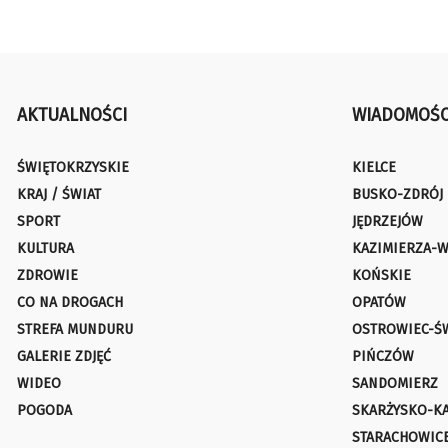
AKTUALNOŚCI
WIADOMOŚC
ŚWIĘTOKRZYSKIE
KIELCE
KRAJ / ŚWIAT
BUSKO-ZDRÓJ
SPORT
JĘDRZEJÓW
KULTURA
KAZIMIERZA-W
ZDROWIE
KOŃSKIE
CO NA DROGACH
OPATÓW
STREFA MUNDURU
OSTROWIEC-Ś
GALERIE ZDJĘĆ
PIŃCZÓW
WIDEO
SANDOMIERZ
POGODA
SKARŻYSKO-K
STARACHOWIC