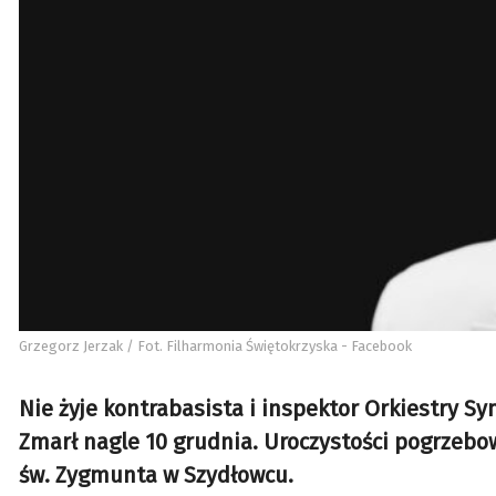
Grzegorz Jerzak / Fot. Filharmonia Świętokrzyska - Facebook
Nie żyje kontrabasista i inspektor Orkiestry Sy
Zmarł nagle 10 grudnia. Uroczystości pogrzebow
św. Zygmunta w Szydłowcu.