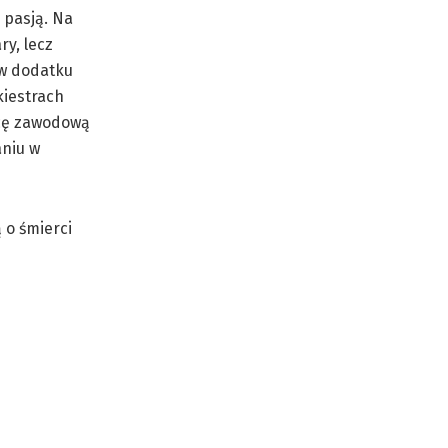
 pasją. Na
ry, lecz
 w dodatku
kiestrach
acę zawodową
aniu w
 o śmierci