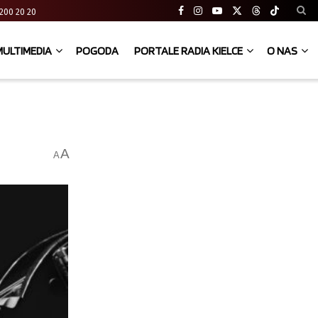
41 200 20 20
MULTIMEDIA
POGODA
PORTALE RADIA KIELCE
O NAS
A
A