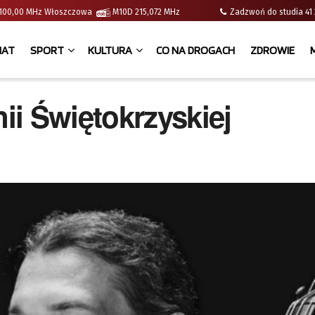
 | 100,00 MHz Włoszczowa
M10D 215,072 MHz
Zadzwoń do studia 
IAT
SPORT
KULTURA
CO NA DROGACH
ZDROWIE
i Świętokrzyskiej