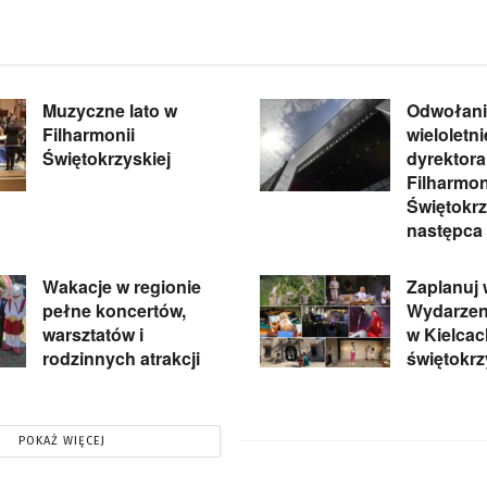
Muzyczne lato w
Odwołani
Filharmonii
wieloletn
Świętokrzyskiej
dyrektora
Filharmon
Świętokrz
następca
Wakacje w regionie
Zaplanuj
pełne koncertów,
Wydarzeni
warsztatów i
w Kielcac
rodzinnych atrakcji
świętokr
POKAŻ WIĘCEJ