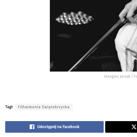
Grzegorz Jerzak / F
Tagi:
Filharmonia Świętokrzyska
Udostępnij na Facebook