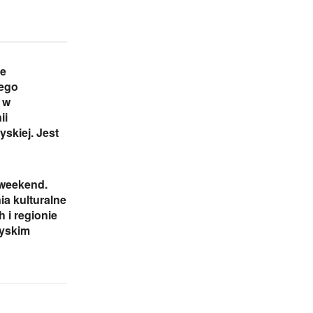
e
iego
 w
ii
yskiej. Jest
 weekend.
a kulturalne
h i regionie
zyskim