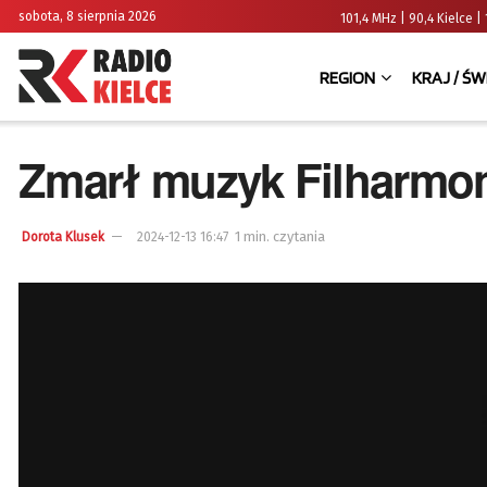
sobota, 8 sierpnia 2026
101,4 MHz | 90,4 Kielce
REGION
KRAJ / ŚW
Zmarł muzyk Filharmoni
1 min. czytania
Dorota Klusek
2024-12-13 16:47