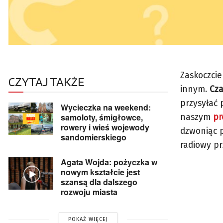
Zaskoczci
CZYTAJ TAKŻE
innym.
Cza
przysyłać
Wycieczka na weekend:
samoloty, śmigłowce,
naszym
pr
rowery i wieś wojewody
dzwoniąc p
sandomierskiego
radiowy p
Agata Wojda: pożyczka w
nowym kształcie jest
szansą dla dalszego
rozwoju miasta
POKAŻ WIĘCEJ