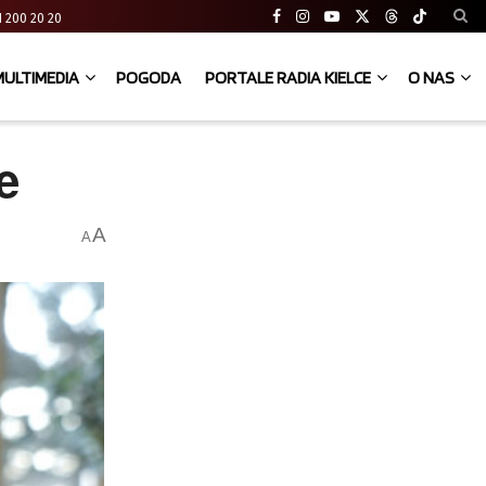
 41 200 20 20
MULTIMEDIA
POGODA
PORTALE RADIA KIELCE
O NAS
e
A
A