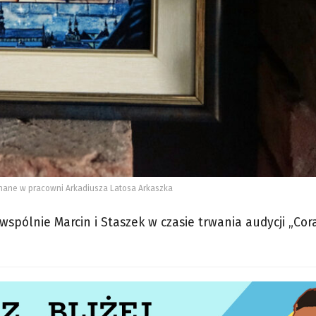
nane w pracowni Arkadiusza Latosa Arkaszka
pólnie Marcin i Staszek w czasie trwania audycji „Cora