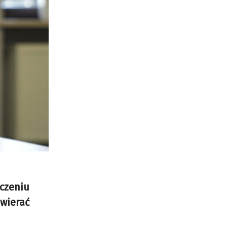
ączeniu
awierać