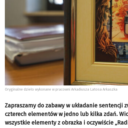
Oryginalne dzieło wykonane w pracowni Arkadiusza Latosa Arkaszka
Zapraszamy do zabawy w układanie sentencji z
czterech elementów w jedno lub kilka zdań. Wid
wszystkie elementy z obrazka i oczywiście „Rad