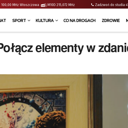
e | 100,00 MHz Włoszczowa
M10D 215,072 MHz
Zadzwoń do studia
IAT
SPORT
KULTURA
CO NA DROGACH
ZDROWIE
Połącz elementy w zdani