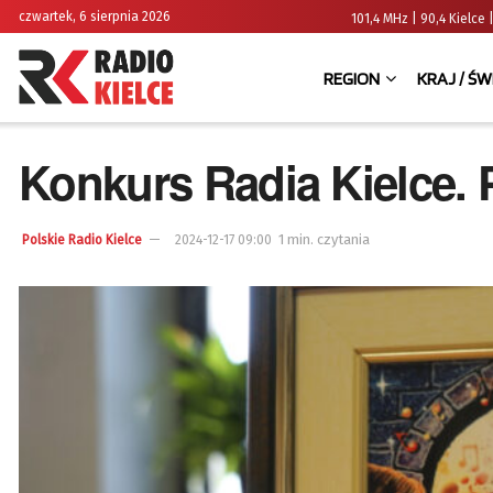
czwartek, 6 sierpnia 2026
101,4 MHz | 90,4 Kielc
REGION
KRAJ / ŚW
Konkurs Radia Kielce. 
1 min. czytania
Polskie Radio Kielce
2024-12-17 09:00