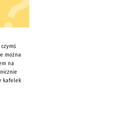
 czymś
cje można
tem na
nicznie
y kafelek