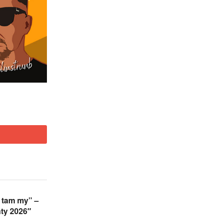
 tam my” –
ty 2026″