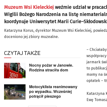
Muzeum Wsi Kieleckiej
weźmie udział w pracac
Wigilii Bożego Narodzenia na listę niemateria
koordynuje Uniwersytet Marii Curie–Skłodowski
Katarzyna Korus, dyrektor Muzeum Wsi Kieleckiej, powiedz
doceniono jej zbiory muzealne.
– Chciałaby
CZYTAJ TAKŻE
współpracy 
jarmark świ
Nocny pożar w Janowie.
to publikac
Rodzina straciła dom
mamy na św
opłatek – t
Motocyklista reanimowany
po wypadku. Wcześniej
Katarzyna 
potrącił pieszego
Ewę Tomasz