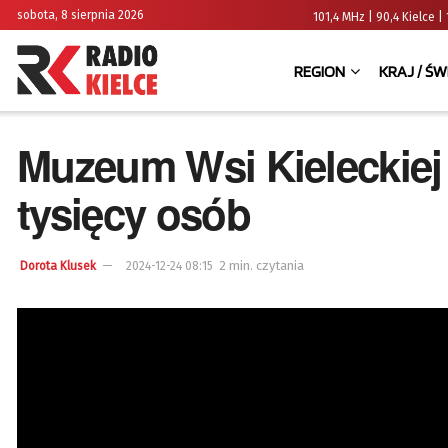
sobota, 8 sierpnia 2026
101,4 MHz | 90,4 Kielce
REGION
KRAJ / ŚW
Muzeum Wsi Kieleckiej
tysięcy osób
2 min. czytania
Dorota Klusek
2024-12-24 08:15