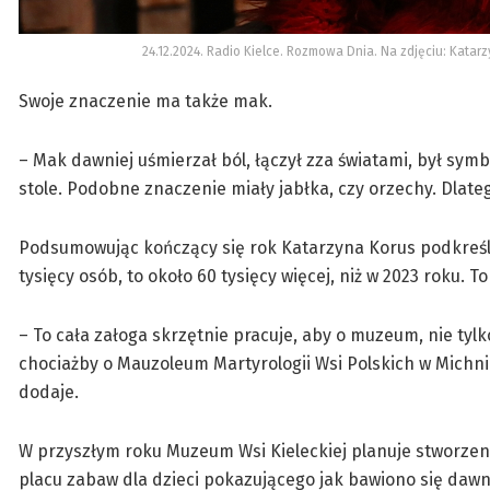
24.12.2024. Radio Kielce. Rozmowa Dnia. Na zdjęciu: Katarz
Swoje znaczenie ma także mak.
– Mak dawniej uśmierzał ból, łączył zza światami, był symb
stole. Podobne znaczenie miały jabłka, czy orzechy. Dlat
Podsumowując kończący się rok Katarzyna Korus podkreśli
tysięcy osób, to około 60 tysięcy więcej, niż w 2023 roku.
– To cała załoga skrzętnie pracuje, aby o muzeum, nie tyl
chociażby o Mauzoleum Martyrologii Wsi Polskich w Michni
dodaje.
W przyszłym roku Muzeum Wsi Kieleckiej planuje stworzeni
placu zabaw dla dzieci pokazującego jak bawiono się dawni