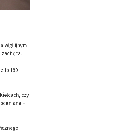
a wigilijnym
– zachęca.
ziło 180
Kielcach, czy
doceniana –
ficznego