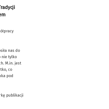
radycji
iem
półpracy
siła nas do
 nie tylko
. M.in. jest
tko, co
anka pod
kę publikacji