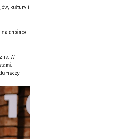
ów, kultury i
k na choince
czne. W
atami.
tłumaczy.