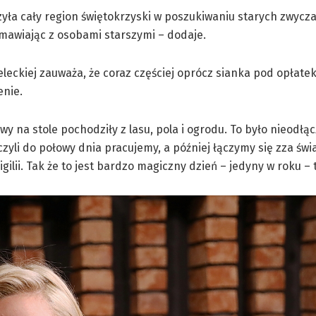
yła cały region świętokrzyski w poszukiwaniu starych zwyczaj
zmawiając z osobami starszymi – dodaje.
eleckiej zauważa, że coraz częściej oprócz sianka pod opłate
enie.
wy na stole pochodziły z lasu, pola i ogrodu. To było nieodłą
czyli do połowy dnia pracujemy, a później łączymy się zza świ
ilii. Tak że to jest bardzo magiczny dzień – jedyny w roku – 