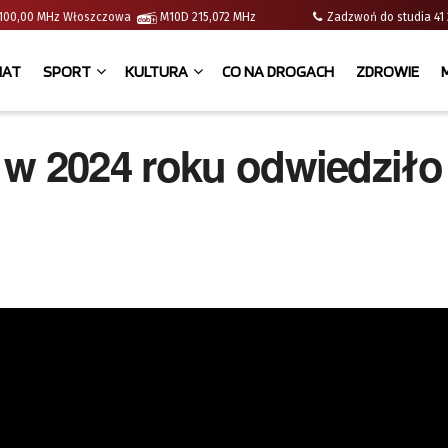
 | 100,00 MHz Włoszczowa
M10D 215,072 MHz
Zadzwoń do studia 
IAT
SPORT
KULTURA
CO NA DROGACH
ZDROWIE
 w 2024 roku odwiedziło