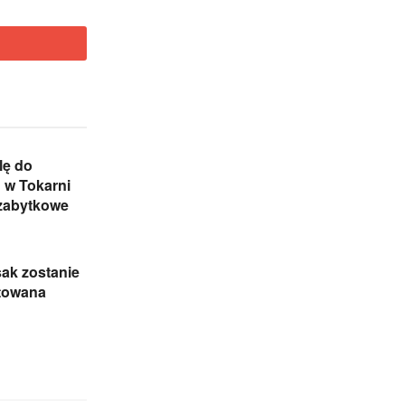
lę do
 w Tokarni
 zabytkowe
sak zostanie
towana