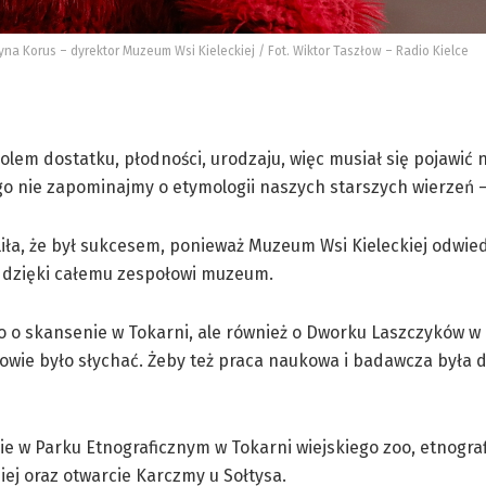
yna Korus – dyrektor Muzeum Wsi Kieleckiej / Fot. Wiktor Taszłow – Radio Kielce
olem dostatku, płodności, urodzaju, więc musiał się pojawić n
ego nie zapominajmy o etymologii naszych starszych wierzeń 
ła, że był sukcesem, ponieważ Muzeum Wsi Kieleckiej odwied
 To dzięki całemu zespołowi muzeum.
ko o skansenie w Tokarni, ale również o Dworku Laszczyków w 
owie było słychać. Żeby też praca naukowa i badawcza była 
e w Parku Etnograficznym w Tokarni wiejskiego zoo, etnogra
ej oraz otwarcie Karczmy u Sołtysa.