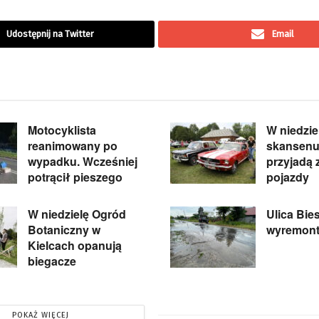
Udostępnij na Twitter
Email
Motocyklista
W niedzie
reanimowany po
skansenu
wypadku. Wcześniej
przyjadą
potrącił pieszego
pojazdy
W niedzielę Ogród
Ulica Bie
Botaniczny w
wyremon
Kielcach opanują
biegacze
POKAŻ WIĘCEJ