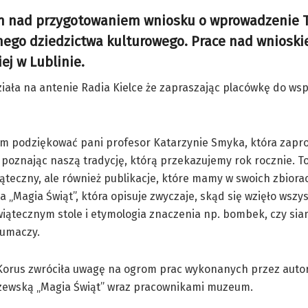
h nad przygotowaniem wniosku o wprowadzenie T
lnego dziedzictwa kulturowego. Prace nad wniosk
ej w Lublinie.
iała na antenie Radia Kielce że zapraszając placówkę do ws
m podziękować pani profesor Katarzynie Smyka, która zapro
poznając naszą tradycję, którą przekazujemy rok rocznie. To
ąteczny, ale również publikacje, które mamy w swoich zbiorach
ja „Magia Świąt”, która opisuje zwyczaje, skąd się wzięło wszys
iątecznym stole i etymologia znaczenia np. bombek, czy si
łumaczy.
Korus zwróciła uwagę na ogrom prac wykonanych przez autor
ewską „Magia Świąt” wraz pracownikami muzeum.