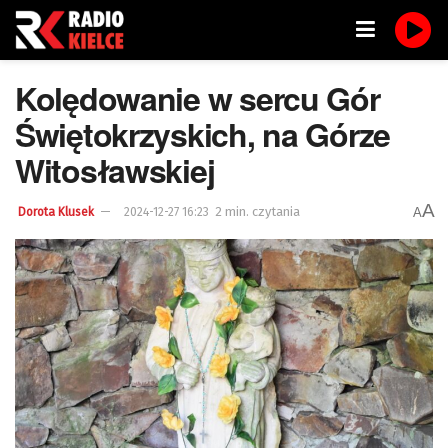
Kolędowanie w sercu Gór
Świętokrzyskich, na Górze
Witosławskiej
A
2 min. czytania
A
Dorota Klusek
2024-12-27 16:23