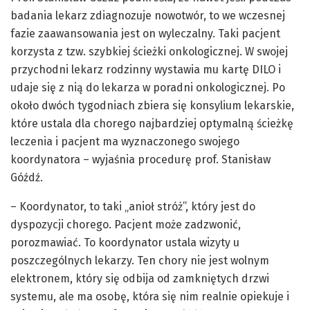
badania lekarz zdiagnozuje nowotwór, to we wczesnej
fazie zaawansowania jest on wyleczalny. Taki pacjent
korzysta z tzw. szybkiej ścieżki onkologicznej. W swojej
przychodni lekarz rodzinny wystawia mu kartę DILO i
udaje się z nią do lekarza w poradni onkologicznej. Po
około dwóch tygodniach zbiera się konsylium lekarskie,
które ustala dla chorego najbardziej optymalną ścieżkę
leczenia i pacjent ma wyznaczonego swojego
koordynatora – wyjaśnia procedurę prof. Stanisław
Góźdź.
– Koordynator, to taki „anioł stróż”, który jest do
dyspozycji chorego. Pacjent może zadzwonić,
porozmawiać. To koordynator ustala wizyty u
poszczególnych lekarzy. Ten chory nie jest wolnym
elektronem, który się odbija od zamkniętych drzwi
systemu, ale ma osobę, która się nim realnie opiekuje i