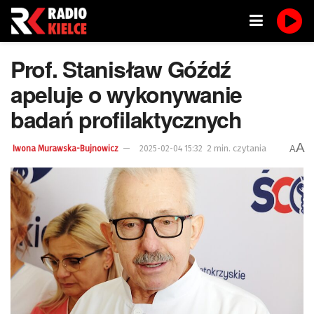
Prof. Stanisław Góźdź
apeluje o wykonywanie
badań profilaktycznych
A
2 min. czytania
A
Iwona Murawska-Bujnowicz
2025-02-04 15:32