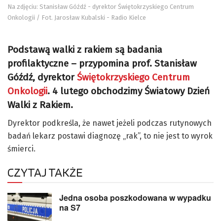
Na zdjęciu: Stanisław Góźdź - dyrektor Świętokrzyskiego Centrum
Onkologii / Fot. Jarosław Kubalski - Radio Kielce
Podstawą walki z rakiem są badania
profilaktyczne – przypomina prof. Stanisław
Góźdź, dyrektor
Świętokrzyskiego Centrum
Onkologii
. 4 lutego obchodzimy Światowy Dzień
Walki z Rakiem.
Dyrektor podkreśla, że nawet jeżeli podczas rutynowych
badań lekarz postawi diagnozę „rak”, to nie jest to wyrok
śmierci.
CZYTAJ TAKŻE
Jedna osoba poszkodowana w wypadku
na S7