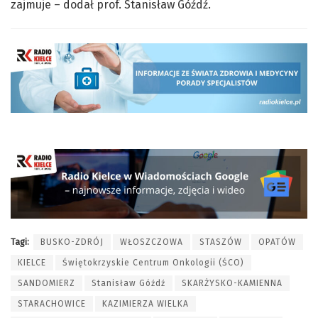
zajmuje – dodał prof. Stanisław Góźdź.
Tagi:
BUSKO-ZDRÓJ
WŁOSZCZOWA
STASZÓW
OPATÓW
KIELCE
Świętokrzyskie Centrum Onkologii (ŚCO)
SANDOMIERZ
Stanisław Góźdź
SKARŻYSKO-KAMIENNA
STARACHOWICE
KAZIMIERZA WIELKA