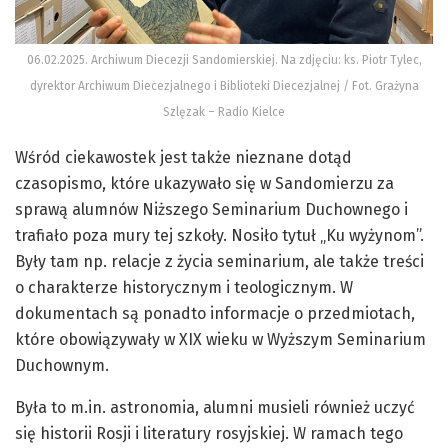
06.02.2025. Archiwum Diecezji Sandomierskiej. Na zdjęciu: ks. Piotr Tylec,
dyrektor Archiwum Diecezjalnego i Biblioteki Diecezjalnej / Fot. Grażyna
Szlęzak – Radio Kielce
Wśród ciekawostek jest także nieznane dotąd
czasopismo, które ukazywało się w Sandomierzu za
sprawą alumnów Niższego Seminarium Duchownego i
trafiało poza mury tej szkoły. Nosiło tytuł „Ku wyżynom”.
Były tam np. relacje z życia seminarium, ale także treści
o charakterze historycznym i teologicznym. W
dokumentach są ponadto informacje o przedmiotach,
które obowiązywały w XIX wieku w Wyższym Seminarium
Duchownym.
Była to m.in. astronomia, alumni musieli również uczyć
się historii Rosji i literatury rosyjskiej. W ramach tego