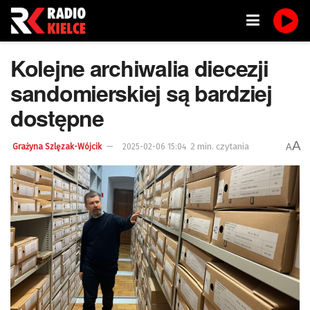
Kolejne archiwalia diecezji
sandomierskiej są bardziej
dostępne
A
2 min. czytania
A
Grażyna Szlęzak-Wójcik
2025-02-06 15:04