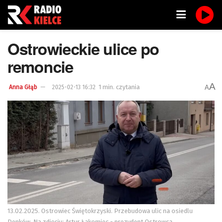
Ostrowieckie ulice po
remoncie
A
1 min. czytania
A
Anna Głąb
2025-02-13 16:32
13.02.2025. Ostrowiec Świętokrzyski. Przebudowa ulic na osiedlu
Denków. Na zdjęciu: Artur Łakomiec - prezydent Ostrowca