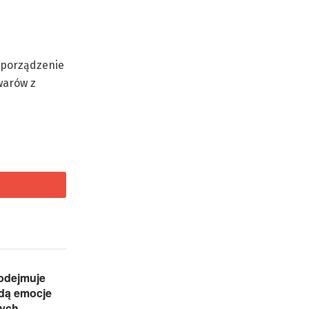
ozporządzenie
warów z
odejmuje
ędą emocje
nych