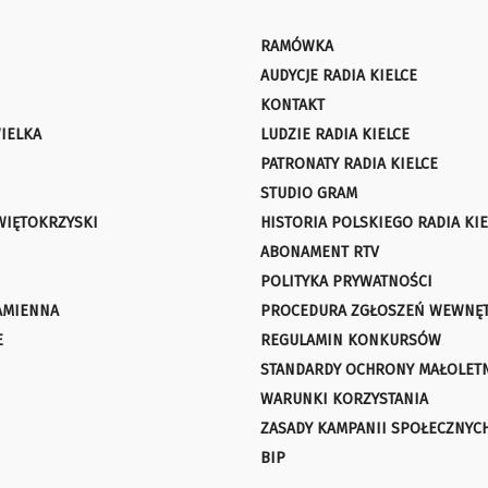
RAMÓWKA
AUDYCJE RADIA KIELCE
KONTAKT
IELKA
LUDZIE RADIA KIELCE
PATRONATY RADIA KIELCE
STUDIO GRAM
WIĘTOKRZYSKI
HISTORIA POLSKIEGO RADIA KIE
ABONAMENT RTV
POLITYKA PRYWATNOŚCI
AMIENNA
PROCEDURA ZGŁOSZEŃ WEWNĘ
E
REGULAMIN KONKURSÓW
STANDARDY OCHRONY MAŁOLET
WARUNKI KORZYSTANIA
ZASADY KAMPANII SPOŁECZNYC
BIP