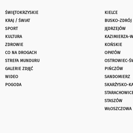
ŚWIĘTOKRZYSKIE
KIELCE
KRAJ / ŚWIAT
BUSKO-ZDRÓJ
SPORT
JĘDRZEJÓW
KULTURA
KAZIMIERZA-W
ZDROWIE
KOŃSKIE
CO NA DROGACH
OPATÓW
STREFA MUNDURU
OSTROWIEC-Ś
GALERIE ZDJĘĆ
PIŃCZÓW
WIDEO
SANDOMIERZ
POGODA
SKARŻYSKO-K
STARACHOWIC
STASZÓW
WŁOSZCZOWA