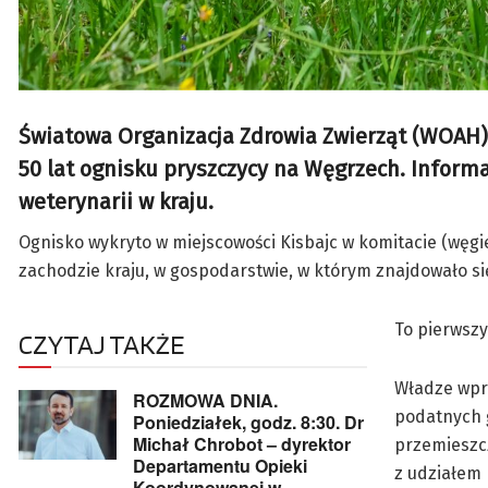
Światowa Organizacja Zdrowia Zwierząt (WOAH)
50 lat ognisku pryszczycy na Węgrzech. Informa
weterynarii w kraju.
Ognisko wykryto w miejscowości Kisbajc w komitacie (w
zachodzie kraju, w gospodarstwie, w którym znajdowało się 
To pierwsz
CZYTAJ TAKŻE
Władze wpr
ROZMOWA DNIA.
podatnych 
Poniedziałek, godz. 8:30. Dr
Michał Chrobot – dyrektor
przemieszc
Departamentu Opieki
z udziałem
Koordynowanej w