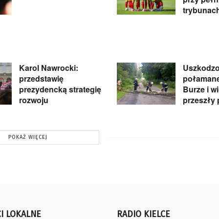
trybunac
Karol Nawrocki:
Uszkodzo
przedstawię
połamane
prezydencką strategię
Burze i w
rozwoju
przeszły 
POKAŻ WIĘCEJ
I LOKALNE
RADIO KIELCE