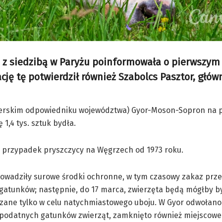
 z siedzibą w Paryżu poinformowała o pierwszym
cję tę potwierdził również Szabolcs Pasztor, głów
ęgierskim odpowiedniku województwa) Gyor-Moson-Sopron na
1,4 tys. sztuk bydła.
y przypadek pryszczycy na Węgrzech od 1973 roku.
owadziły surowe środki ochronne, w tym czasowy zakaz prz
gatunków; następnie, do 17 marca, zwierzęta będą mógłby b
zane tylko w celu natychmiastowego uboju. W Gyor odwołan
 podatnych gatunków zwierząt, zamknięto również miejscowe