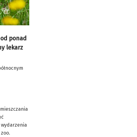
 od ponad
ny lekarz
 północnym
emieszczania
yć
o wydarzenia
 zoo.