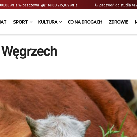
 | 100,00 MHz Włoszczowa
M10D 215,072 MHz
Zadzwoń do studia 
IAT
SPORT
KULTURA
CO NA DROGACH
ZDROWIE
a Węgrzech