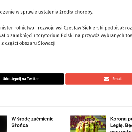
zenie w sprawie ustalenia źródła choroby.
nister rolnictwa i rozwoju wsi Czesław Siekierski podpisał r
ał o zamknięciu terytorium Polski na przywóz wybranych to
 z części obszaru Słowacji.
Udostępnij na Twitter
Email
W środę zaćmienie
Korona p
Słońca
Legię. B
przy peł