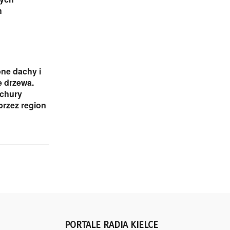
h
ne dachy i
 drzewa.
ichury
przez region
PORTALE RADIA KIELCE