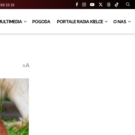
41 200 20 20
MULTIMEDIA
POGODA
PORTALE RADIA KIELCE
O NAS
A
A