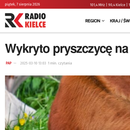
piątek, 7 sierpnia 2026
101,4 MHz | 90,4 Kielce
REGION
KRAJ / ŚW
Wykryto pryszczycę n
1 min. czytania
PAP
2025-03-10 13:03