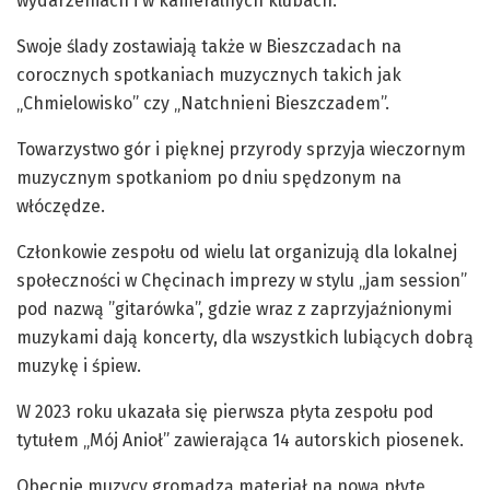
wydarzeniach i w kameralnych klubach.
Swoje ślady zostawiają także w Bieszczadach na
corocznych spotkaniach muzycznych takich jak
„Chmielowisko” czy „Natchnieni Bieszczadem”.
Towarzystwo gór i pięknej przyrody sprzyja wieczornym
muzycznym spotkaniom po dniu spędzonym na
włóczędze.
Członkowie zespołu od wielu lat organizują dla lokalnej
społeczności w Chęcinach imprezy w stylu „jam session”
pod nazwą ”gitarówka”, gdzie wraz z zaprzyjaźnionymi
muzykami dają koncerty, dla wszystkich lubiących dobrą
muzykę i śpiew.
W 2023 roku ukazała się pierwsza płyta zespołu pod
tytułem „Mój Anioł” zawierająca 14 autorskich piosenek.
Obecnie muzycy gromadzą materiał na nową płytę,