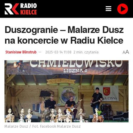
Duszogranie – Malarze Dusz
na koncercie w Radiu Kielce
A
2 min. czytania
A
Stanisław Blinstrub
2025-03-14 11:08
Malarze Dusz / Fot. Facebook Malarze Dusz