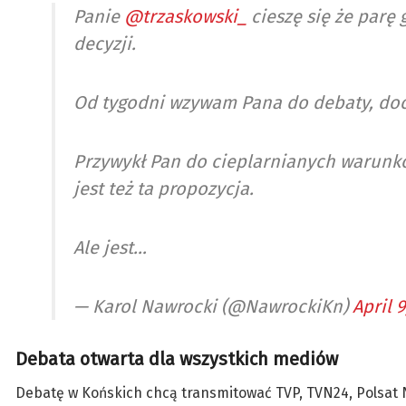
Panie
@trzaskowski_
cieszę się że parę
decyzji.
Od tygodni wzywam Pana do debaty, doc
Przywykł Pan do cieplarnianych warunk
jest też ta propozycja.
Ale jest…
— Karol Nawrocki (@NawrockiKn)
April 9
Debata otwarta dla wszystkich mediów
Debatę w Końskich chcą transmitować TVP, TVN24, Polsat N