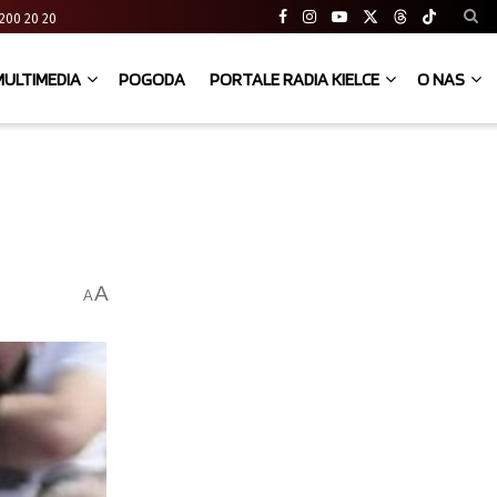
41 200 20 20
MULTIMEDIA
POGODA
PORTALE RADIA KIELCE
O NAS
A
A