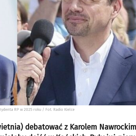
ezydenta RP w 2025 roku / Fot. Radio Kielce
kwietnia) debatować z Karolem Nawrockim