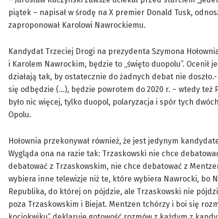
piątek – napisał w środę na X premier Donald Tusk, odnos
zaproponował Karolowi Nawrockiemu.
Kandydat Trzeciej Drogi na prezydenta Szymona Hołownia 
i Karolem Nawrockim, będzie to „święto duopolu”. Ocenił je
działają tak, by ostatecznie do żadnych debat nie doszło.-
się odbędzie (…), będzie powrotem do 2020 r. – wtedy też P
było nic więcej, tylko duopol, polaryzacja i spór tych dwóc
Opolu.
Hołownia przekonywał również, że jest jedynym kandydate
Wygląda ona na razie tak: Trzaskowski nie chce debatow
debatować z Trzaskowskim, nie chce debatować z Mentze
wybiera inne telewizje niż te, które wybiera Nawrocki, bo
Republika, do której on pójdzie, ale Trzaskowski nie pójdz
poza Trzaskowskim i Biejat. Mentzen tchórzy i boi się rozm
kociokwiku” deklaruje gotowość rozmów z każdym z kand