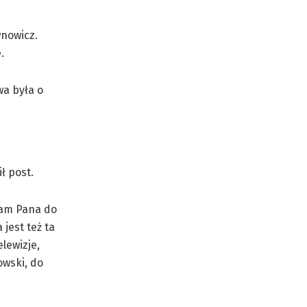
wnowicz.
.
wa była o
ł post.
wam Pana do
jest też ta
lewizje,
owski
, do