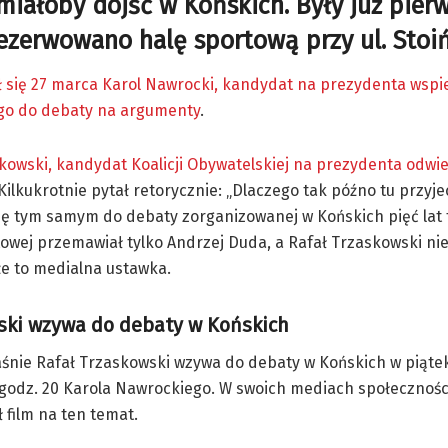
iałoby dojść w Końskich. Były już pier
ezerwowano halę sportową przy ul. Stoi
ł się 27 marca Karol Nawrocki, kandydat na prezydenta wspi
ego do debaty na argumenty
.
kowski, kandydat Koalicji Obywatelskiej na prezydenta odwie
Kilkukrotnie pytał retorycznie: „Dlaczego tak późno tu przyj
ię tym samym do debaty zorganizowanej w Końskich pięć lat 
towej przemawiał tylko Andrzej Duda, a Rafał Trzaskowski nie
że to medialna ustawka.
ski wzywa do debaty w Końskich
aśnie Rafał Trzaskowski wzywa do debaty w Końskich w piątek
 godz. 20 Karola Nawrockiego. W swoich mediach społecznoś
 film na ten temat.