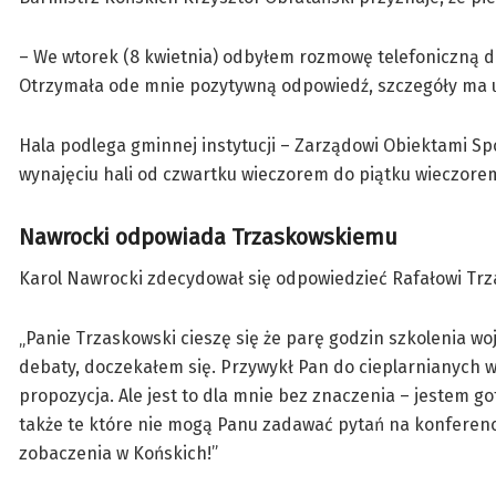
– We wtorek (8 kwietnia) odbyłem rozmowę telefoniczną d
Otrzymała ode mnie pozytywną odpowiedź, szczegóły ma ust
Hala podlega gminnej instytucji – Zarządowi Obiektami S
wynajęciu hali od czwartku wieczorem do piątku wieczorem
Nawrocki odpowiada Trzaskowskiemu
Karol Nawrocki zdecydował się odpowiedzieć Rafałowi Tr
„
Panie Trzaskowski
cieszę się że parę godzin szkolenia w
debaty, doczekałem się. Przywykł Pan do cieplarnianych 
propozycja. Ale jest to dla mnie bez znaczenia – jestem g
także te które nie mogą Panu zadawać pytań na konferencj
zobaczenia w Końskich!”