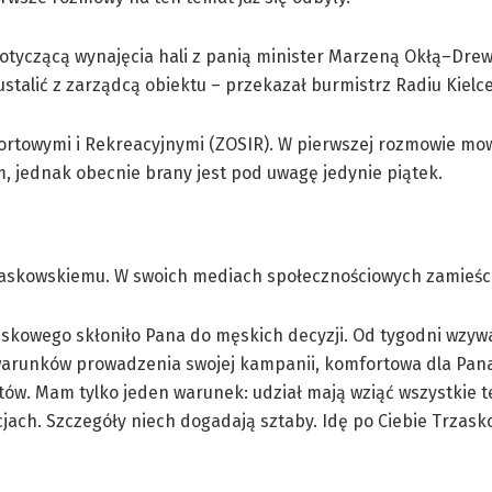
otyczącą wynajęcia hali z panią minister Marzeną Okłą–Dre
alić z zarządcą obiektu – przekazał burmistrz Radiu Kielce
portowymi i Rekreacyjnymi (ZOSIR). W pierwszej rozmowie mo
, jednak obecnie brany jest pod uwagę jedynie piątek.
zaskowskiemu. W swoich mediach społecznościowych zamieści
ojskowego skłoniło Pana do męskich decyzji. Od tygodni wzy
warunków prowadzenia swojej kampanii, komfortowa dla Pana 
otów. Mam tylko jeden warunek: udział mają wziąć wszystkie te
ach. Szczegóły niech dogadają sztaby. Idę po Ciebie Trzask