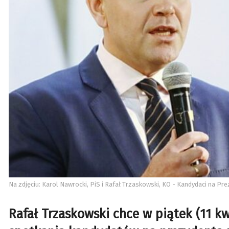
Na zdjęciu: Karol Nawrocki, PiS i Rafał Trzaskowski, KO - Kandydaci na Pr
Rafał Trzaskowski chce w piątek (11 