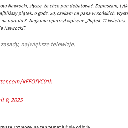
rolu Nawrocki, słyszę, że chce pan debatować. Zapraszam, tylk
ajbliższy piątek, o godz. 20, czekam na pana w Końskich. Wyst
a portalu X. Nagranie opatrzył wpisem: „Piątek. 11 kwietnia. 
e Nawrocki”.
 zasady, największe telewizje.
itter.com/kFFOfVC01k
il 9, 2025
erwsze rozmowy na ten temat już się odbyły.