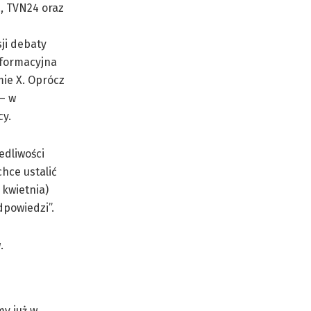
., TVN24 oraz
e
ji debaty
nformacyjna
mie X. Oprócz
– w
cy.
edliwości
hce ustalić
 kwietnia)
dpowiedzi”.
.
my już w