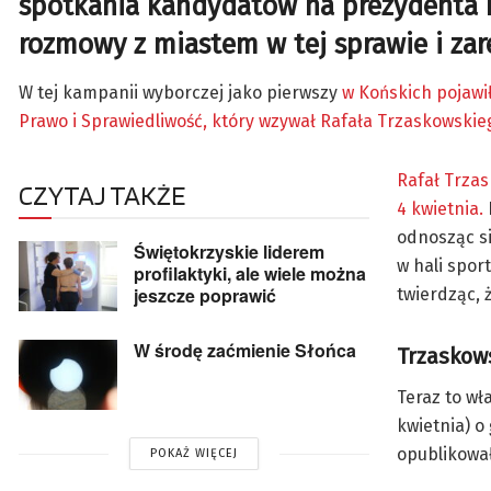
spotkania kandydatów na prezydenta m
rozmowy z miastem w tej sprawie i zar
W tej kampanii wyborczej jako pierwszy
w Końskich pojawi
Prawo i Sprawiedliwość, który wzywał Rafała Trzaskowski
Rafał Trzas
CZYTAJ TAKŻE
4 kwietnia.
odnosząc s
Świętokrzyskie liderem
w hali spor
profilaktyki, ale wiele można
jeszcze poprawić
twierdząc, 
W środę zaćmienie Słońca
Trzaskow
Teraz to wł
kwietnia) o
opublikował
POKAŻ WIĘCEJ