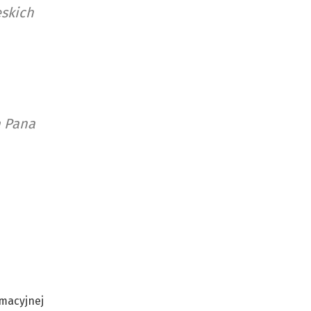
ęskich
a Pana
rmacyjnej