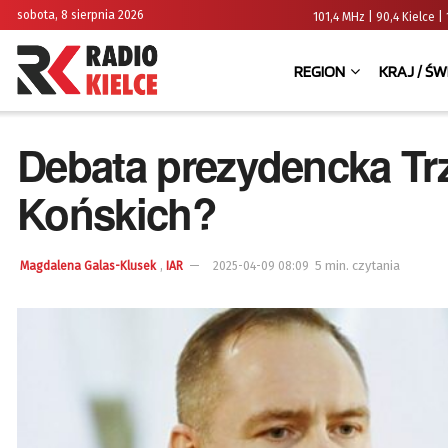
sobota, 8 sierpnia 2026
101,4 MHz | 90,4 Kielce
REGION
KRAJ / ŚW
Debata prezydencka Tr
Końskich?
,
5 min. czytania
Magdalena Galas-Klusek
IAR
2025-04-09 08:09