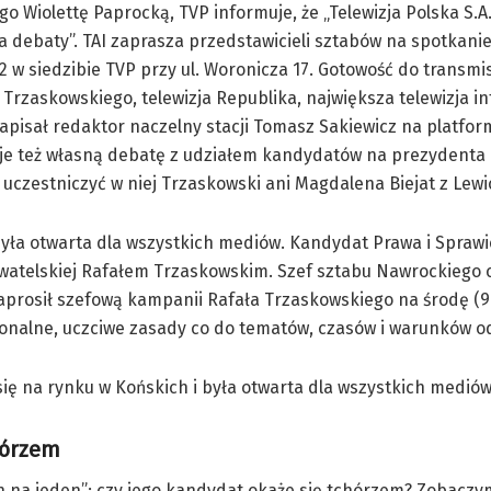
 Wiolettę Paprocką, TVP informuje, że „Telewizja Polska S.A
 debaty”. TAI zaprasza przedstawicieli sztabów na spotkani
 w siedzibie TVP przy ul. Woronicza 17. Gotowość do transmis
 Trzaskowskiego, telewizja Republika, największa telewizja i
napisał redaktor naczelny stacji Tomasz Sakiewicz na platfor
uje też własną debatę z udziałem kandydatów na prezydenta 
 uczestniczyć w niej Trzaskowski ani Magdalena Biejat z Lewi
yła otwarta dla wszystkich mediów. Kandydat Prawa i Sprawi
watelskiej Rafałem Trzaskowskim. Szef sztabu Nawrockiego c
aprosił szefową kampanii Rafała Trzaskowskiego na środę (9
sjonalne, uczciwe zasady co do tematów, czasów i warunków o
ę na rynku w Końskich i była otwarta dla wszystkich mediów
hórzem
n na jeden”; czy jego kandydat okaże się tchórzem? Zobaczy