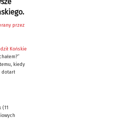
wsze
ńskiego.
erany przez
dził Końskie
echałem?”
temu, kiedy
 dotarł
 (11
ciowych