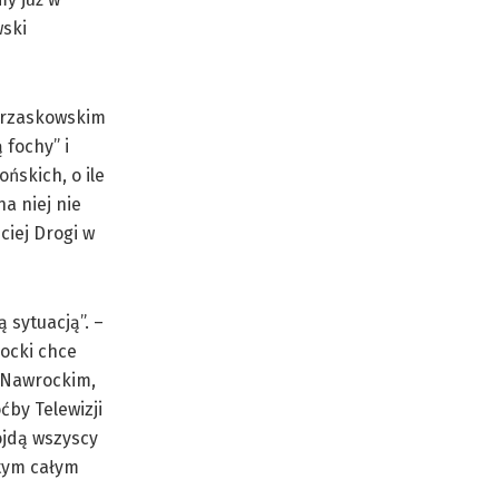
wski
 Trzaskowskim
 fochy” i
ńskich, o ile
a niej nie
ciej Drogi w
 sytuacją”. –
ocki chce
 Nawrockim,
ćby Telewizji
pójdą wszyscy
 tym całym