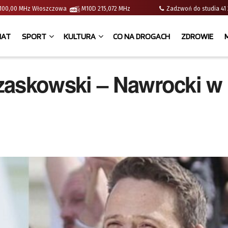
 | 100,00 MHz Włoszczowa
M10D 215,072 MHz
Zadzwoń do studia 
IAT
SPORT
KULTURA
CO NA DROGACH
ZDROWIE
zaskowski – Nawrocki w