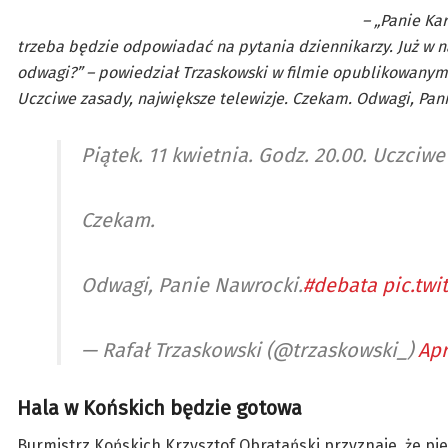
– „Panie Ka
trzeba będzie odpowiadać na pytania dziennikarzy. Już w n
odwagi?” – powiedział Trzaskowski w filmie opublikowanym n
Uczciwe zasady, największe telewizje. Czekam. Odwagi, Pani
Piątek. 11 kwietnia. Godz. 20.00. Uczciwe
Czekam.
Odwagi, Panie Nawrocki.
#debata
pic.tw
— Rafał Trzaskowski (@trzaskowski_)
Apr
Hala w Końskich będzie gotowa
Burmistrz Końskich Krzysztof Obratański przyznaje, że pi