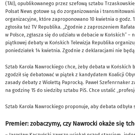
(TAI), opublikowanego przez szefową sztabu Trzaskowskiego
Polsat News gotowe są do zorganizowania i transmitowania
organizacyjne, które zaproponowano 10 kwietnia o godz. 12
zgłosiła też TV Republika. „Zgodnie z zaproszeniem Rafała
w Polsce, zgłasza się do udziału w debacie w Końskich” – 
piątkowej debaty w Końskich Telewizja Republika organiz
poniedziałek 14 kwietnia. Zgodnie z deklaracjami nie będą
Sztab Karola Nawrockiego chce, żeby debata w Końskich b
zgodził się debatować w piątek z kandydatem Koalicji Oby
zasady debaty z Wiolettą Paprocką. Paweł Szefenrnaker z
na godzinę 15 do siedziby sztabu PiS. Chce ustalić „profe
Sztab Karola Nawrockiego proponuje, aby debata odbyła si
Premier: zobaczymy, czy Nawrocki okaże się tc
– Jarosław Kaczyński zawsze uciekał przed starciem „jede