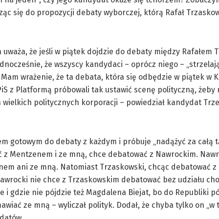
ząc się do propozycji debaty wyborczej, którą Rafał Trzasko
uważa, że jeśli w piątek dojdzie do debaty między Rafałem
dnocześnie, że wszyscy kandydaci – oprócz niego – „strzelają
 Mam wrażenie, że ta debata, która się odbędzie w piątek w Ko
iS z Platformą próbowali tak ustawić scenę polityczną, żeby n
h wielkich politycznych korporacji – powiedział kandydat Trze
m gotowym do debaty z każdym i próbuje „nadążyć za całą tą
ać z Mentzenem i ze mną, chce debatować z Nawrockim. Nawr
nem ani ze mną. Natomiast Trzaskowski, chcąc debatować z
 Nawrocki nie chce z Trzaskowskim debatować bez udziału cho
ie i gdzie nie pójdzie też Magdalena Biejat, bo do Republiki 
awiać ze mną – wyliczał polityk. Dodał, że chyba tylko on „w
ydatów.