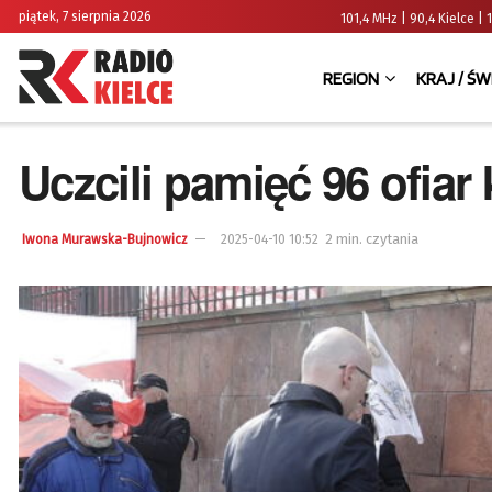
piątek, 7 sierpnia 2026
101,4 MHz | 90,4 Kielce
REGION
KRAJ / ŚW
Uczcili pamięć 96 ofiar
2 min. czytania
Iwona Murawska-Bujnowicz
2025-04-10 10:52