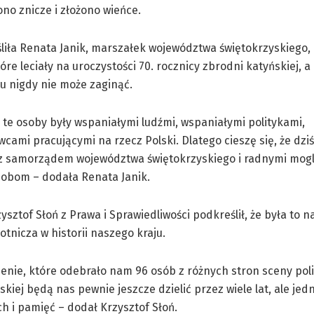
no znicze i złożono wieńce.
liła Renata Janik, marszałek województwa świętokrzyskiego,
óre leciały na uroczystości 70. rocznicy zbrodni katyńskiej, a
u nigdy nie może zaginąć.
 te osoby były wspaniałymi ludźmi, wspaniałymi politykami,
ami pracującymi na rzecz Polski. Dlatego cieszę się, że dziś
z samorządem województwa świętokrzyskiego i radnymi mog
sobom – dodała Renata Janik.
ysztof Słoń z Prawa i Sprawiedliwości podkreślił, że była to n
otnicza w historii naszego kraju.
enie, które odebrało nam 96 osób z różnych stron sceny poli
kiej będą nas pewnie jeszcze dzielić przez wiele lat, ale je
h i pamięć – dodał Krzysztof Słoń.