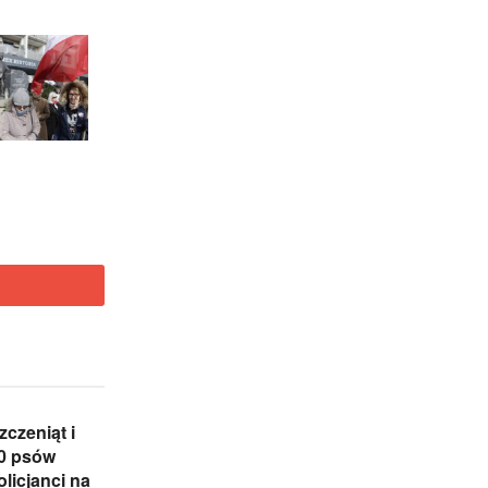
zczeniąt i
0 psów
olicjanci na