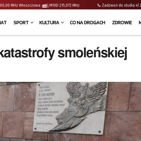
 | 100,00 MHz Włoszczowa
M10D 215,072 MHz
Zadzwoń do studia 
IAT
SPORT
KULTURA
CO NA DROGACH
ZDROWIE
 katastrofy smoleńskiej