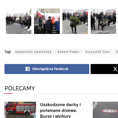
Tagi:
katastrofa smoleńska
Robert Piwko
Krzysztof Słoń
R
Udostępnij na Facebook
POLECAMY
Uszkodzone dachy i
połamane drzewa.
Burze i wichury