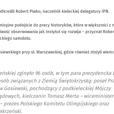
kreślił Robert Piwko, naczelnik kieleckiej delegatury IPN.
misyjne podejście do pracy historyków, które w większości z 
iwość obserwowania jak Instytut się rozwija – przyznał Rober
nckiego samolotu.
wskiego przy ul. Warszawskiej, gdzie również złożyli wieńce 
leńskiej zginęło 96 osób, w tym para prezydencka 
osób związanych z Ziemią Świętokrzyską: poseł Pr
w Gosiewski, pochodzący z podkieleckiej Mójczy
ądowych, kielczanin Tomasz Merta – wiceminister
– prezes Polskiego Komitetu Olimpijskiego oraz
akrzeński.