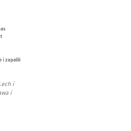
nas
t
i zapalili
Lech i
awa i