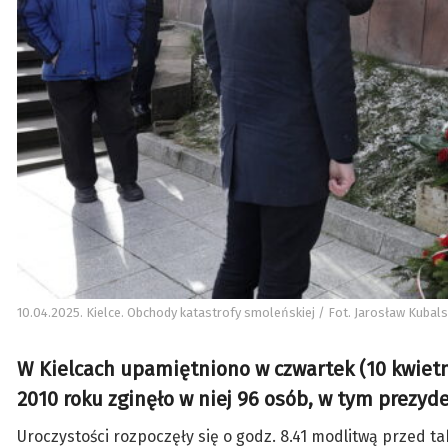
10.04.2025. Kielce. Obchody katastrofy smoleńskiej / Fot. Jarosław Kubalsk
W Kielcach upamiętniono w czwartek (10 kwietni
2010 roku zginęło w niej 96 osób, w tym prezyd
Uroczystości rozpoczęły się o godz. 8.41 modlitwą przed ta