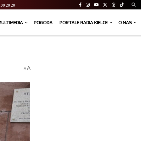
41 200 20 20
MULTIMEDIA
POGODA
PORTALE RADIA KIELCE
O NAS
A
A