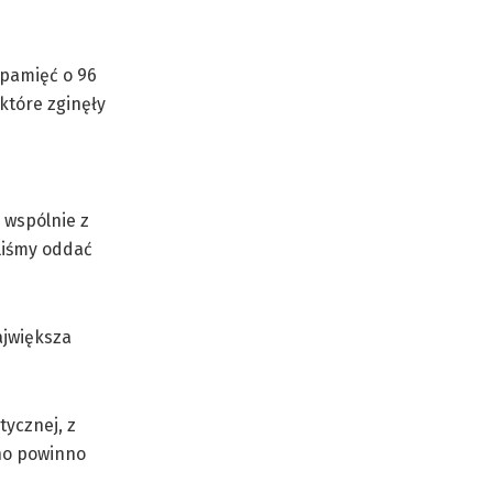
 pamięć o 96
 które zginęły
 wspólnie z
liśmy oddać
ajwiększa
tycznej, z
dno powinno