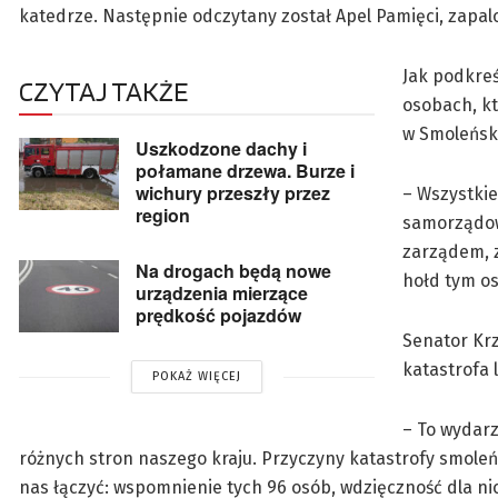
katedrze. Następnie odczytany został Apel Pamięci, zapalo
Jak podkreś
CZYTAJ TAKŻE
osobach, kt
w Smoleńsk
Uszkodzone dachy i
połamane drzewa. Burze i
wichury przeszły przez
– Wszystkie
region
samorządowc
zarządem, 
Na drogach będą nowe
hołd tym o
urządzenia mierzące
prędkość pojazdów
Senator Krz
katastrofa l
POKAŻ WIĘCEJ
– To wydarz
różnych stron naszego kraju. Przyczyny katastrofy smoleńs
nas łączyć: wspomnienie tych 96 osób, wdzięczność dla nic