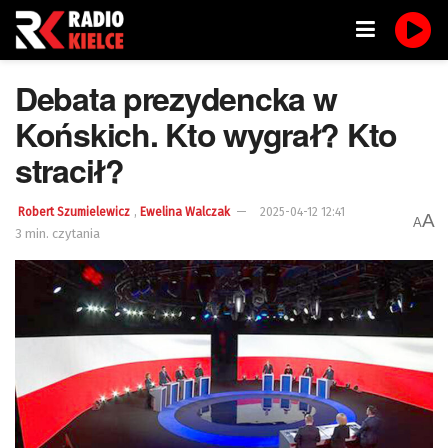
Debata prezydencka w
Końskich. Kto wygrał? Kto
stracił?
,
Robert Szumielewicz
Ewelina Walczak
2025-04-12 12:41
A
A
3 min. czytania