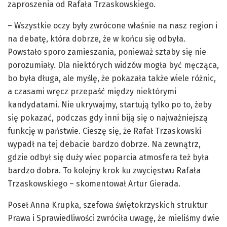
zaproszenia od Rafała Trzaskowskiego.
– Wszystkie oczy były zwrócone właśnie na nasz region i
na debatę, która dobrze, że w końcu się odbyła.
Powstało sporo zamieszania, ponieważ sztaby się nie
porozumiały. Dla niektórych widzów mogła być męcząca,
bo była długa, ale myślę, że pokazała także wiele różnic,
a czasami wręcz przepaść między niektórymi
kandydatami. Nie ukrywajmy, startują tylko po to, żeby
się pokazać, podczas gdy inni biją się o najważniejszą
funkcję w państwie. Cieszę się, że Rafał Trzaskowski
wypadł na tej debacie bardzo dobrze. Na zewnątrz,
gdzie odbył się duży wiec poparcia atmosfera też była
bardzo dobra. To kolejny krok ku zwycięstwu Rafała
Trzaskowskiego – skomentował Artur Gierada.
Poseł Anna Krupka, szefowa świętokrzyskich struktur
Prawa i Sprawiedliwości zwróciła uwagę, że mieliśmy dwie