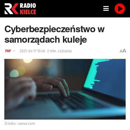
Cyberbezpieczeństwo w
samorządach kuleje
A
2 min. czytania
A
PAP
2025-04-17 10:40
Źródło: canva.com