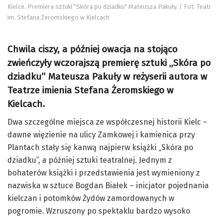
Kielce. Premiera sztuki "Skóra po dziadku" Mateusza Pakuły. / Fot. Teatr
im. Stefana Żeromskiego w Kielcach
Chwila ciszy, a później owacja na stojąco
zwieńczyły wczorajszą premierę sztuki „Skóra po
dziadku” Mateusza Pakuły w reżyserii autora w
Teatrze imienia Stefana Żeromskiego w
Kielcach.
Dwa szczególne miejsca ze współczesnej historii Kielc –
dawne więzienie na ulicy Zamkowej i kamienica przy
Plantach stały się kanwą najpierw książki „Skóra po
dziadku”, a później sztuki teatralnej. Jednym z
bohaterów książki i przedstawienia jest wymieniony z
nazwiska w sztuce Bogdan Białek – inicjator pojednania
kielczan i potomków Żydów zamordowanych w
pogromie. Wzruszony po spektaklu bardzo wysoko