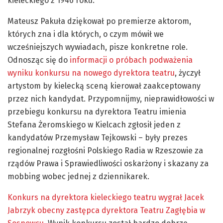
kieleckiego z 1946 roku.
Mateusz Pakuła dziękował po premierze aktorom,
których zna i dla których, o czym mówił we
wcześniejszych wywiadach, pisze konkretne role.
Odnosząc się do
informacji o próbach podważenia
wyniku konkursu na nowego dyrektora teatru
, życzył
artystom by kielecką sceną kierował zaakceptowany
przez nich kandydat. Przypomnijmy, nieprawidłowości w
przebiegu konkursu na dyrektora Teatru imienia
Stefana Żeromskiego w Kielcach zgłosił jeden z
kandydatów Przemysław Tejkowski – były prezes
regionalnej rozgłośni Polskiego Radia w Rzeszowie za
rządów Prawa i Sprawiedliwości oskarżony i skazany za
mobbing wobec jednej z dziennikarek.
Konkurs na dyrektora kieleckiego teatru wygrał Jacek
Jabrzyk obecny zastępca dyrektora Teatru Zagłębia w