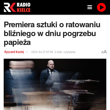
Premiera sztuki o ratowaniu
bliźniego w dniu pogrzebu
papieża
A
2 min. czytania
A
Ryszard Koziej
2025-04-27 07:58