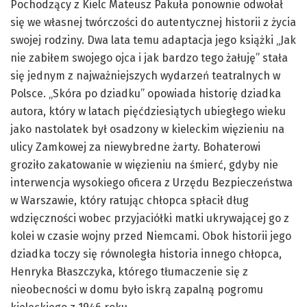
Pochodzący z Kielc Mateusz Pakuła ponownie odwołał
się we własnej twórczości do autentycznej historii z życia
swojej rodziny. Dwa lata temu adaptacja jego książki „Jak
nie zabiłem swojego ojca i jak bardzo tego żałuję” stała
się jednym z najważniejszych wydarzeń teatralnych w
Polsce. „Skóra po dziadku” opowiada historię dziadka
autora, który w latach pięćdziesiątych ubiegłego wieku
jako nastolatek był osadzony w kieleckim więzieniu na
ulicy Zamkowej za niewybredne żarty. Bohaterowi
groziło zakatowanie w więzieniu na śmierć, gdyby nie
interwencja wysokiego oficera z Urzędu Bezpieczeństwa
w Warszawie, który ratując chłopca spłacił dług
wdzięczności wobec przyjaciółki matki ukrywającej go z
kolei w czasie wojny przed Niemcami. Obok historii jego
dziadka toczy się równoległa historia innego chłopca,
Henryka Błaszczyka, którego tłumaczenie się z
nieobecności w domu było iskrą zapalną pogromu