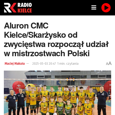
Aluron CMC
Kielce/Skarżysko od
zwycięstwa rozpoczął udział
w mistrzostwach Polski
A
1 min. czytania
A
Maciej Makuła
2025-05-03 20:47