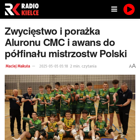
Zwycięstwo i porażka
Aluronu CMC i awans do
półfinału mistrzostw Polski
A
2 min. czytania
A
Maciej Makuła
2025-05-05 05:18