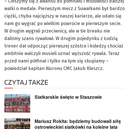
– Cieszymy się z awansu do półfinału i możliwości dalszej
walki o medale. Pierwszym mecz z Suwałkami był bardzo
ciężki, chyba najcięższy w naszej karierze, ale udało się
nam go wygrać po wielkim powrocie w pierwszym secie.
W drugim wygrali przeciwnicy, ale w tie breaku nie
daliśmy szans rywalowi. W drugim pojedynku z Łodzią
trener dał odpocząć pierwszej szóstce i koledzy chociaż
ambitnie walczyli musieli uznać wyższość rywala. Teraz
przed nami półfinał i tylko na tym się skupiamy –
powiedział kapitan Aluronu CMC Jakub Kleszcz.
CZYTAJ TAKŻE
Siatkarskie święto w Staszowie
Mariusz Rokita: będziemy budowali siłę
ostrowieckiej siatkówki na kolejne lata